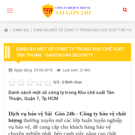
DANH BẠ
DANH BẠ MỘT SỐ CÔNG TY TRONG KHU CHẾ XUẤT TÂN THUẬ
DANH BẠ MỘT SỐ CÔNG TY TRONG KHU CHẾ XUẤT
TÂN THUẬN - SAIGON24H SECURITY
Ngày đăng: 29-08-2018
Lượt xem: 21466
0
/5 -
0
Bình chọn
Danh sách một số công ty trong Khu chế xuất Tân
Thuận, Quận 7, Tp.HCM
Dịch vụ bảo vệ Sài Gòn 24h - Công ty bảo vệ chất
lượng
thường xuyên mở các lớp huấn luyện nghiệp
vụ bảo vệ, để cung cấp cho khách hàng bảo vệ
chuyên nghiệp nhất,
bên cạnh việc nâng cao chất