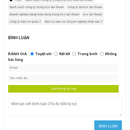
danh sach cong ty trong kcx tan thuan
cong ty tai kcx tan thuan
doanh nghiep dang hoat dong trong kcx tan thuan
kcx tan thuan
cong ty bao ve quan 7
dich vu bao ve chuyen nghiep nhat uan 7
BÌNH LUẬN
ĐÁNH GIÁ:
Tuyệt vời
Rất tốt
Trung bình
Không
hài lòng