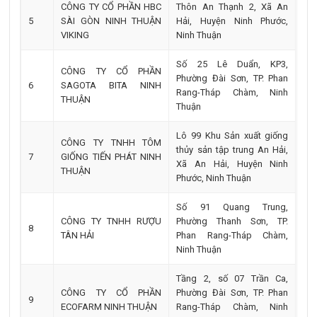
CÔNG TY CỔ PHẦN HBC
Thôn An Thạnh 2, Xã An
5
SÀI GÒN NINH THUẬN
Hải, Huyện Ninh Phước,
VIKING
Ninh Thuận
Số 25 Lê Duẩn, KP3,
CÔNG TY CỔ PHẦN
Phường Đài Sơn, TP. Phan
6
SAGOTA BITA NINH
Rang-Tháp Chàm, Ninh
THUẬN
Thuận
Lô 99 Khu Sản xuất giống
CÔNG TY TNHH TÔM
thủy sản tập trung An Hải,
7
GIỐNG TIẾN PHÁT NINH
Xã An Hải, Huyện Ninh
THUẬN
Phước, Ninh Thuận
Số 91 Quang Trung,
CÔNG TY TNHH RƯỢU
Phường Thanh Sơn, TP.
8
TÂN HẢI
Phan Rang-Tháp Chàm,
Ninh Thuận
Tầng 2, số 07 Trần Ca,
CÔNG TY CỔ PHẦN
Phường Đài Sơn, TP. Phan
9
ECOFARM NINH THUẬN
Rang-Tháp Chàm, Ninh