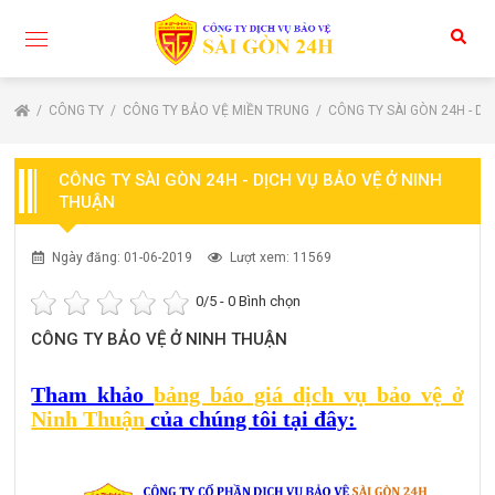
CÔNG TY
CÔNG TY BẢO VỆ MIỀN TRUNG
CÔNG TY SÀI GÒN 24H - DỊ
CÔNG TY SÀI GÒN 24H - DỊCH VỤ BẢO VỆ Ở NINH
THUẬN
Ngày đăng: 01-06-2019
Lượt xem: 11569
0
/5 -
0
Bình chọn
CÔNG TY BẢO VỆ Ở NINH THUẬN
Tham khảo
bảng báo giá dịch vụ bảo vệ ở
Ninh Thuận
của chúng tôi tại đây: