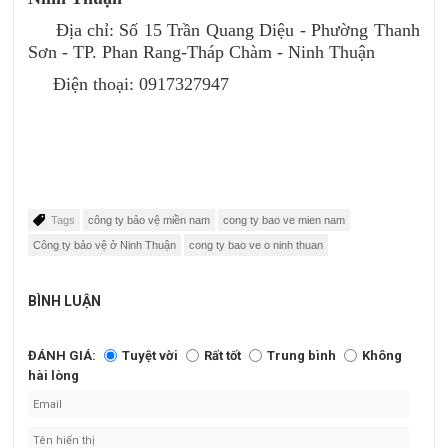
Địa chỉ: Số 15 Trần Quang Diệu - Phường Thanh
Sơn - TP. Phan Rang-Tháp Chàm - Ninh Thuận
Điện thoại: 0917327947
Tags
công ty bảo vệ miền nam
cong ty bao ve mien nam
Công ty bảo vệ ở Ninh Thuận
cong ty bao ve o ninh thuan
BÌNH LUẬN
ĐÁNH GIÁ:
Tuyệt vời
Rất tốt
Trung bình
Không
hài lòng