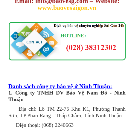
Email: info@baovesg.com – Website:
www.baovesaigon.vn
Danh sách công ty bảo vệ ở Ninh Thuận:
1. Công ty TNHH DV Bảo Vệ Nam Đô - Ninh
Thuận
Địa chỉ: Lô TM 22-75 Khu K1, Phường Thanh
Sơn, TP.Phan Rang - Tháp Chàm, Tỉnh Ninh Thuận
Điện thoại: (068) 2240663