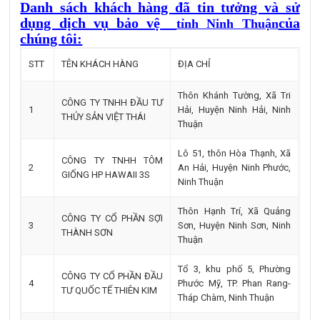
Danh sách khách hàng đã tin tưởng và sử
dụng dịch vụ bảo vệ
của
tỉnh Ninh Thuận
chúng tôi:
STT
TÊN KHÁCH HÀNG
ĐỊA CHỈ
Thôn Khánh Tường, Xã Tri
CÔNG TY TNHH ĐẦU TƯ
1
Hải, Huyện Ninh Hải, Ninh
THỦY SẢN VIỆT THÁI
Thuận
Lô 51, thôn Hòa Thạnh, Xã
CÔNG TY TNHH TÔM
2
An Hải, Huyện Ninh Phước,
GIỐNG HP HAWAII 3S
Ninh Thuận
Thôn Hạnh Trí, Xã Quảng
CÔNG TY CỔ PHẦN SỢI
3
Sơn, Huyện Ninh Sơn, Ninh
THÀNH SƠN
Thuận
Tổ 3, khu phố 5, Phường
CÔNG TY CỔ PHẦN ĐẦU
4
Phước Mỹ, TP. Phan Rang-
TƯ QUỐC TẾ THIÊN KIM
Tháp Chàm, Ninh Thuận