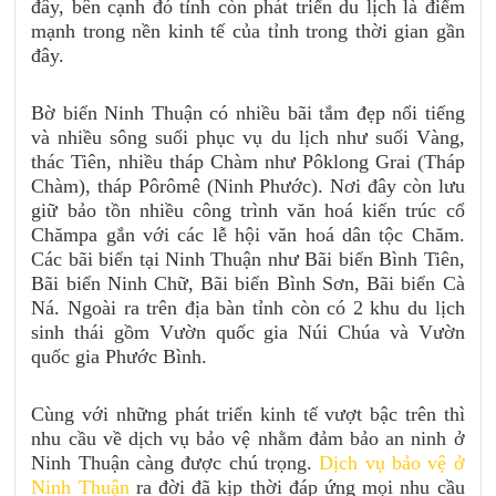
đây, bên cạnh đó tỉnh còn phát triển du lịch là điểm
mạnh trong nền kinh tế của tỉnh trong thời gian gần
đây.
Bờ biển Ninh Thuận có nhiều bãi tắm đẹp nổi tiếng
và nhiều sông suối phục vụ du lịch như suối Vàng,
thác Tiên, nhiều tháp Chàm như Pôklong Grai (Tháp
Chàm), tháp Pôrômê (Ninh Phước). Nơi đây còn lưu
giữ bảo tồn nhiều công trình văn hoá kiến trúc cổ
Chămpa gắn với các lễ hội văn hoá dân tộc Chăm.
Các bãi biển tại Ninh Thuận như Bãi biển Bình Tiên,
Bãi biển Ninh Chữ, Bãi biển Bình Sơn, Bãi biển Cà
Ná. Ngoài ra trên địa bàn tỉnh còn có 2 khu du lịch
sinh thái gồm Vườn quốc gia Núi Chúa và Vườn
quốc gia Phước Bình.
Cùng với những phát triển kinh tế vượt bậc trên thì
nhu cầu về dịch vụ bảo vệ nhằm đảm bảo an ninh ở
Ninh Thuận càng được chú trọng.
Dịch vụ bảo vệ ở
Ninh Thuận
ra đời đã kịp thời đáp ứng mọi nhu cầu