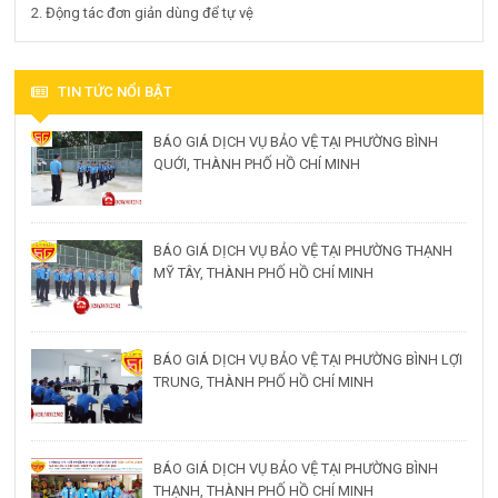
2. Động tác đơn giản dùng để tự vệ
TIN TỨC NỔI BẬT
BÁO GIÁ DỊCH VỤ BẢO VỆ TẠI PHƯỜNG BÌNH
QUỚI, THÀNH PHỐ HỒ CHÍ MINH
BÁO GIÁ DỊCH VỤ BẢO VỆ TẠI PHƯỜNG THẠNH
MỸ TÂY, THÀNH PHỐ HỒ CHÍ MINH
BÁO GIÁ DỊCH VỤ BẢO VỆ TẠI PHƯỜNG BÌNH LỢI
TRUNG, THÀNH PHỐ HỒ CHÍ MINH
BÁO GIÁ DỊCH VỤ BẢO VỆ TẠI PHƯỜNG BÌNH
THẠNH, THÀNH PHỐ HỒ CHÍ MINH