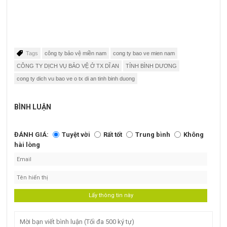
Tags
công ty bảo vệ miền nam
cong ty bao ve mien nam
CÔNG TY DỊCH VỤ BẢO VỆ Ở TX DĨ AN
TỈNH BÌNH DƯƠNG
cong ty dich vu bao ve o tx di an tinh binh duong
BÌNH LUẬN
ĐÁNH GIÁ:
Tuyệt vời
Rất tốt
Trung bình
Không
hài lòng