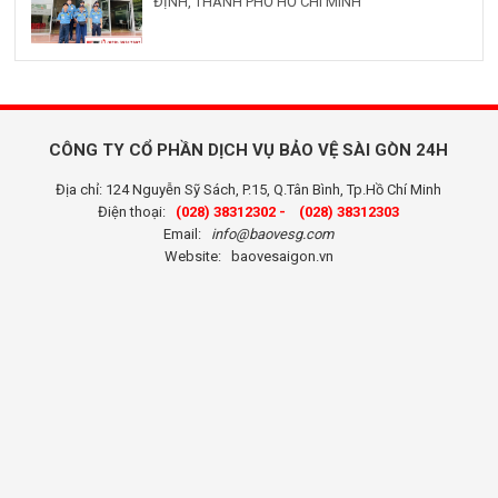
ĐỊNH, THÀNH PHỐ HỒ CHÍ MINH
CÔNG TY CỔ PHẦN DỊCH VỤ BẢO VỆ SÀI GÒN 24H
Địa chỉ: 124 Nguyễn Sỹ Sách, P.15, Q.Tân Bình, Tp.Hồ Chí Minh
Điện thoại:
(028) 38312302 -
(028) 38312303
Email:
info@baovesg.com
Website:
baovesaigon.vn