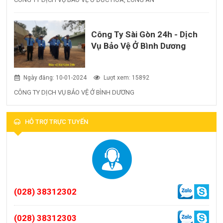
Công Ty Sài Gòn 24h - Dịch
Vụ Bảo Vệ Ở Bình Dương
Ngày đăng: 10-01-2024
Lượt xem: 15892
CÔNG TY DỊCH VỤ BẢO VỆ Ở BÌNH DƯƠNG
HỖ TRỢ TRỰC TUYẾN
(028) 38312302
(028) 38312303