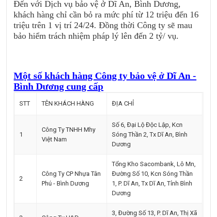
Đến với Dịch vụ bảo vệ ở Dĩ An, Bình Dương,
khách hàng chỉ cần bỏ ra mức phí từ 12 triệu đến 16
triệu trên 1 vị trí 24/24. Đồng thời Công ty sẽ mau
bảo hiểm trách nhiệm pháp lý lên đến 2 tỷ/ vụ.
Một số khách hàng Công ty bảo vệ ở Dĩ An -
Bình Dương cung cấp
STT
TÊN KHÁCH HÀNG
ĐỊA CHỈ
Số 6, Đại Lộ Độc Lập, Kcn
Công Ty TNHH Mhy
1
Sóng Thần 2, Tx Dĩ An, Bình
Việt Nam
Dương
Tổng Kho Sacombank, Lô Mn,
Công Ty CP Nhựa Tân
Đường Số 10, Kcn Sóng Thần
2
Phú - Bình Dương
1, P. Dĩ An, Tx Dĩ An, Tỉnh Bình
Dương
3, Đường Số 13, P. Dĩ An, Thị Xã