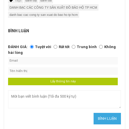
Tags
danh bạ
danh ba
DANH BẠC CÁC CÔNG TY SẢN XUẤT ĐỒ BẢO HỘ TP HCM
danh bac cac cong ty san xuat do bao ho tp hcm
BÌNH LUẬN
ĐÁNH GIÁ:
Tuyệt vời
Rất tốt
Trung bình
Không
hài lòng