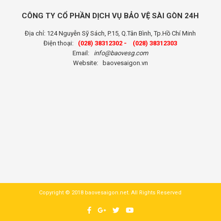
CÔNG TY CỔ PHẦN DỊCH VỤ BẢO VỆ SÀI GÒN 24H
Địa chỉ: 124 Nguyễn Sỹ Sách, P.15, Q.Tân Bình, Tp.Hồ Chí Minh
Điện thoại:
(028) 38312302 -
(028) 38312303
Email:
info@baovesg.com
Website:
baovesaigon.vn
Copyright © 2018 baovesaigon.net. All Rights Reserved