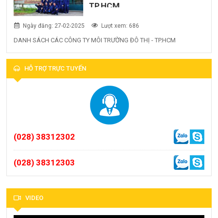
TP.HCM
Ngày đăng: 27-02-2025
Lượt xem: 686
DANH SÁCH CÁC CÔNG TY MÔI TRƯỜNG ĐÔ THỊ - TP.HCM
HỖ TRỢ TRỰC TUYẾN
(028) 38312302
(028) 38312303
VIDEO