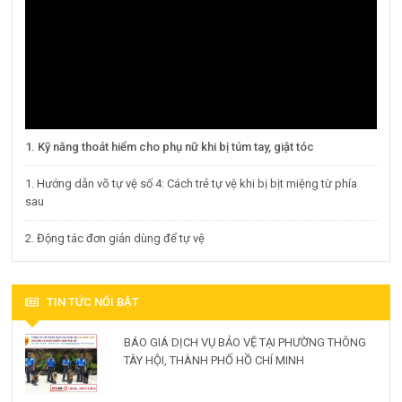
1. Kỹ năng thoát hiểm cho phụ nữ khi bị túm tay, giật tóc
1. Hướng dẫn võ tự vệ số 4: Cách trẻ tự vệ khi bị bịt miệng từ phía
sau
2. Động tác đơn giản dùng để tự vệ
TIN TỨC NỔI BẬT
BÁO GIÁ DỊCH VỤ BẢO VỆ TẠI PHƯỜNG THÔNG
TÂY HỘI, THÀNH PHỐ HỒ CHÍ MINH