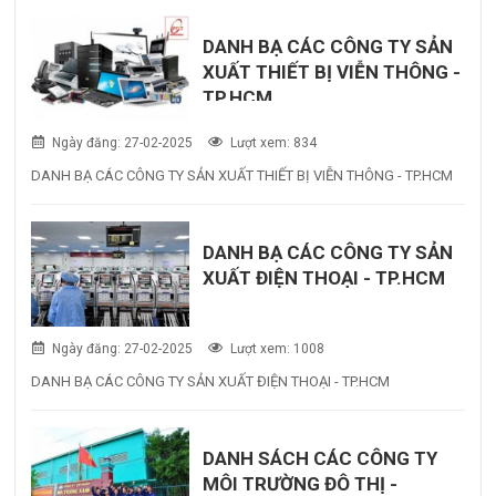
DANH BẠ CÁC CÔNG TY SẢN
XUẤT THIẾT BỊ VIỄN THÔNG -
TP.HCM
Ngày đăng: 27-02-2025
Lượt xem: 834
DANH BẠ CÁC CÔNG TY SẢN XUẤT THIẾT BỊ VIỄN THÔNG - TP.HCM
DANH BẠ CÁC CÔNG TY SẢN
XUẤT ĐIỆN THOẠI - TP.HCM
Ngày đăng: 27-02-2025
Lượt xem: 1008
DANH BẠ CÁC CÔNG TY SẢN XUẤT ĐIỆN THOẠI - TP.HCM
DANH SÁCH CÁC CÔNG TY
MÔI TRƯỜNG ĐÔ THỊ -