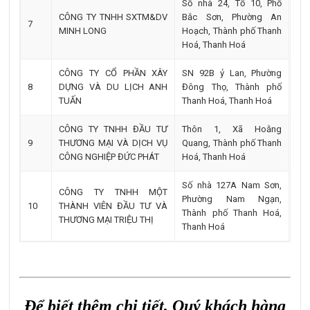
Số nhà 24, Tổ 10, Phố
CÔNG TY TNHH SXTM&DV
Bắc Sơn, Phường An
7
MINH LONG
Hoạch, Thành phố Thanh
Hoá, Thanh Hoá
CÔNG TY CỔ PHẦN XÂY
SN 92B ỷ Lan, Phường
8
DỰNG VÀ DU LỊCH ANH
Đông Thọ, Thành phố
TUẤN
Thanh Hoá, Thanh Hoá
CÔNG TY TNHH ĐẦU TƯ
Thôn 1, Xã Hoằng
9
THƯƠNG MẠI VÀ DỊCH VỤ
Quang, Thành phố Thanh
CÔNG NGHIỆP ĐỨC PHÁT
Hoá, Thanh Hoá
Số nhà 127A Nam Sơn,
CÔNG TY TNHH MỘT
Phường Nam Ngạn,
10
THÀNH VIÊN ĐẦU TƯ VÀ
Thành phố Thanh Hoá,
THƯƠNG MẠI TRIỆU THỊ
Thanh Hoá
Để biết thêm chi tiết, Quý khách hàng