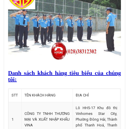
Danh sách khách hàng tiêu biểu của chúng
tôi:
STT
TÊN KHÁCH HÀNG
ĐỊA CHỈ
Lô HH5-17 Khu đô thị
CÔNG TY TNHH THƯƠNG
Vinhomes Star City,
1
MẠI VÀ XUẤT NHẬP KHẨU
Phường Đông Hải, Thành
VINA
phố Thanh Hoá, Thanh