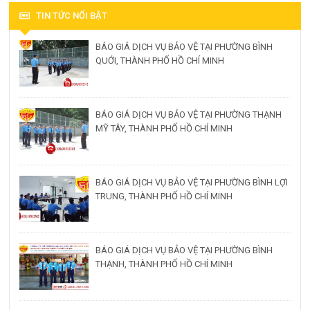
TIN TỨC NỔI BẬT
BÁO GIÁ DỊCH VỤ BẢO VỆ TẠI PHƯỜNG BÌNH
QUỚI, THÀNH PHỐ HỒ CHÍ MINH
BÁO GIÁ DỊCH VỤ BẢO VỆ TẠI PHƯỜNG THẠNH
MỸ TÂY, THÀNH PHỐ HỒ CHÍ MINH
BÁO GIÁ DỊCH VỤ BẢO VỆ TẠI PHƯỜNG BÌNH LỢI
TRUNG, THÀNH PHỐ HỒ CHÍ MINH
BÁO GIÁ DỊCH VỤ BẢO VỆ TẠI PHƯỜNG BÌNH
THẠNH, THÀNH PHỐ HỒ CHÍ MINH