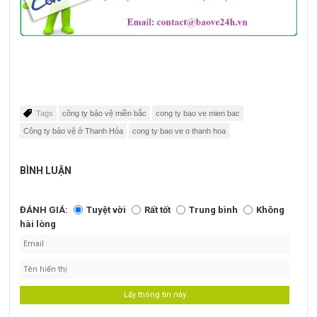
Tags
công ty bảo vệ miền bắc
cong ty bao ve mien bac
Công ty bảo vệ ở Thanh Hóa
cong ty bao ve o thanh hoa
BÌNH LUẬN
ĐÁNH GIÁ:
Tuyệt vời
Rất tốt
Trung bình
Không
hài lòng