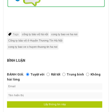
Tags
công ty bảo vệ hà nội
cong ty bao ve ha noi
Công ty bảo vệ ở Huyện Thương Tín Hà Nội
cong ty bao ve o huyen thuong tin ha noi
BÌNH LUẬN
ĐÁNH GIÁ:
Tuyệt vời
Rất tốt
Trung bình
Không
hài lòng