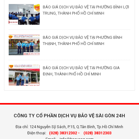
BÁO GIÁ DỊCH VỤ BẢO VỆ TẠI PHƯỜNG BÌNH LỢI
TRUNG, THÀNH PHỐ HỒ CHÍ MINH
BÁO GIÁ DỊCH VỤ BẢO VỆ TẠI PHƯỜNG BÌNH
THẠNH, THÀNH PHỐ HỒ CHÍ MINH
BÁO GIÁ DỊCH VỤ BẢO VỆ TẠI PHƯỜNG GIA
ĐỊNH, THÀNH PHỐ HỒ CHÍ MINH
CÔNG TY CỔ PHẦN DỊCH VỤ BẢO VỆ SÀI GÒN 24H
Địa chỉ: 124 Nguyễn Sỹ Sách, P.15, Q.Tân Bình, Tp.Hồ Chí Minh
Điện thoại:
(028) 38312302 -
(028) 38312303