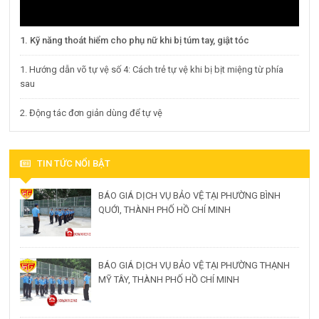
1. Kỹ năng thoát hiểm cho phụ nữ khi bị túm tay, giật tóc
1. Hướng dẫn võ tự vệ số 4: Cách trẻ tự vệ khi bị bịt miệng từ phía
sau
2. Động tác đơn giản dùng để tự vệ
TIN TỨC NỔI BẬT
BÁO GIÁ DỊCH VỤ BẢO VỆ TẠI PHƯỜNG BÌNH
QUỚI, THÀNH PHỐ HỒ CHÍ MINH
BÁO GIÁ DỊCH VỤ BẢO VỆ TẠI PHƯỜNG THẠNH
MỸ TÂY, THÀNH PHỐ HỒ CHÍ MINH