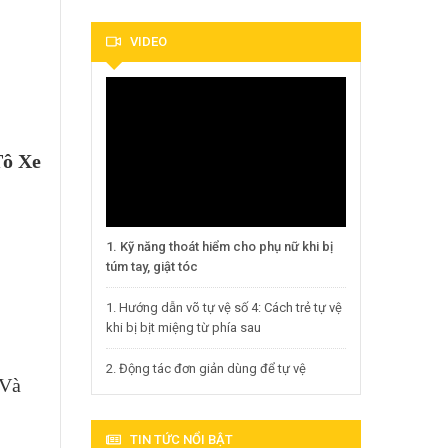
VIDEO
Tô Xe
1. Kỹ năng thoát hiểm cho phụ nữ khi bị
túm tay, giật tóc
1. Hướng dẫn võ tự vệ số 4: Cách trẻ tự vệ
khi bị bịt miệng từ phía sau
2. Động tác đơn giản dùng để tự vệ
 Và
TIN TỨC NỔI BẬT