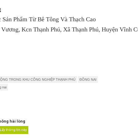
g
c Sản Phẩm Từ Bê Tông Và Thạch Cao
 Vương, Kcn Thạnh Phú, Xã Thạnh Phú, Huyện Vĩnh C
ĐỘNG TRONG KHU CÔNG NGHIỆP THẠNH PHÚ
ĐỒNG NAI
g nai
hông hài lòng