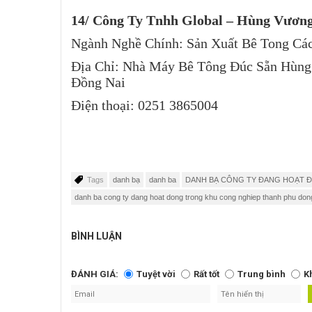
14/
Công Ty Tnhh Global – Hùng Vươn
Ngành Nghề Chính: Sản Xuất Bê Tong Cá
Địa Chỉ: Nhà Máy Bê Tông Đúc Sẵn Hùng
Đồng Nai
Điện thoại: 0251 3865004
Tags
danh bạ
danh ba
DANH BẠ CÔNG TY ĐANG HOẠT 
danh ba cong ty dang hoat dong trong khu cong nghiep thanh phu don
BÌNH LUẬN
ĐÁNH GIÁ:
Tuyệt vời
Rất tốt
Trung bình
K