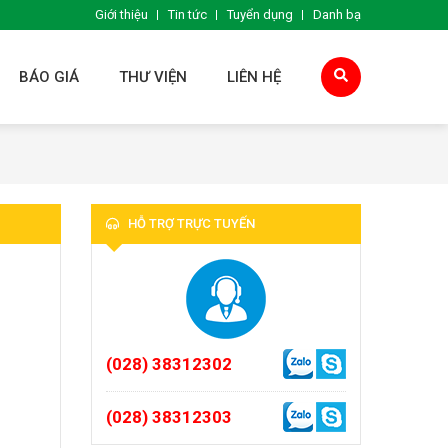
Giới thiệu
Tin tức
Tuyển dụng
Danh bạ
BÁO GIÁ
THƯ VIỆN
LIÊN HỆ
HỖ TRỢ TRỰC TUYẾN
(028) 38312302
(028) 38312303