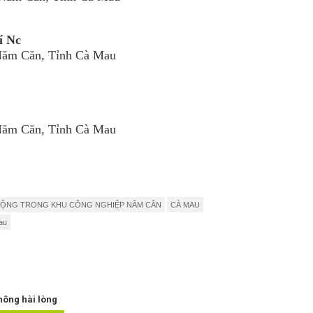
í Nc
Năm Căn, Tỉnh Cà Mau
Năm Căn, Tỉnh Cà Mau
ĐỘNG TRONG KHU CÔNG NGHIỆP NĂM CĂN
CÀ MAU
au
hông hài lòng