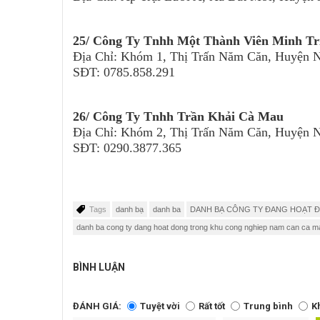
25/ Công Ty Tnhh Một Thành Viên Minh Tr
Địa Chỉ: Khóm 1, Thị Trấn Năm Căn, Huyện 
SĐT: 0785.858.291
26/ Công Ty Tnhh Trần Khải Cà Mau
Địa Chỉ: Khóm 2, Thị Trấn Năm Căn, Huyện 
SĐT: 0290.3877.365
Tags
danh bạ
danh ba
DANH BẠ CÔNG TY ĐANG HOẠT 
danh ba cong ty dang hoat dong trong khu cong nghiep nam can ca m
BÌNH LUẬN
ĐÁNH GIÁ:
Tuyệt vời
Rất tốt
Trung bình
K