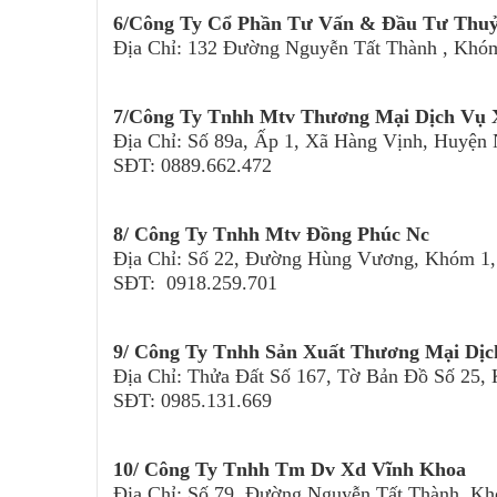
6/Công Ty Cổ Phần Tư Vấn & Đầu Tư Thu
Địa Chỉ: 132 Đường Nguyễn Tất Thành , Khó
7/Công Ty Tnhh Mtv Thương Mại Dịch Vụ 
Địa Chỉ: Số 89a, Ấp 1, Xã Hàng Vịnh, Huyệ
SĐT: 0889.662.472
8/ Công Ty Tnhh Mtv Đồng Phúc Nc
Địa Chỉ: Số 22, Đường Hùng Vương, Khóm 1
SĐT: 0918.259.701
9/ Công Ty Tnhh Sản Xuất Thương Mại Dị
Địa Chỉ: Thửa Đất Số 167, Tờ Bản Đồ Số 25
SĐT: 0985.131.669
10/ Công Ty Tnhh Tm Dv Xd Vĩnh Khoa
Địa Chỉ: Số 79, Đường Nguyễn Tất Thành, K