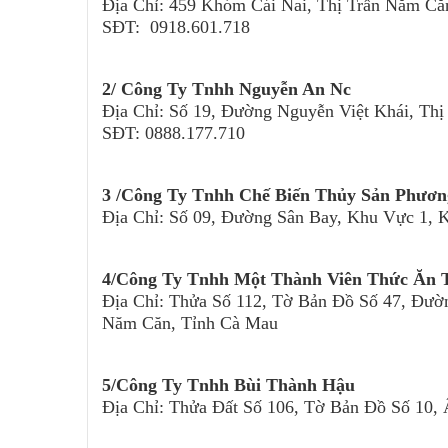
Địa Chỉ: 459 Khóm Cái Nai, Thị Trấn Năm C
SĐT: 0918.601.718
2/ Công Ty Tnhh Nguyễn An Nc
Địa Chỉ: Số 19, Đường Nguyễn Việt Khái, T
SĐT: 0888.177.710
3 /Công Ty Tnhh Chế Biến Thủy Sản Phươ
Địa Chỉ: Số 09, Đường Sân Bay, Khu Vực 1,
4/Công Ty Tnhh Một Thành Viên Thức Ăn 
Địa Chỉ: Thửa Số 112, Tờ Bản Đồ Số 47, Đườ
Năm Căn, Tỉnh Cà Mau
5/Công Ty Tnhh Bùi Thành Hậu
Địa Chỉ: Thửa Đất Số 106, Tờ Bản Đồ Số 10