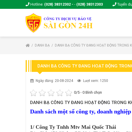
Hotline:
(028) 38312302 -
-
(028) 38312303
Tuyển d
DANH BẠ
DANH BẠ CÔNG TY ĐANG HOẠT ĐỘNG TRONG K
DANH BẠ CÔNG TY ĐANG HOẠT ĐỘNG TRONG
Ngày đăng: 20-08-2024
Lượt xem: 1250
0
/5 -
0
Bình chọn
DANH BẠ CÔNG TY ĐANG HOẠT ĐỘNG TRONG K
Danh sách một số công ty, doanh nghiệ
1/ Công Ty Tnhh Mtv Mai Quốc Thái