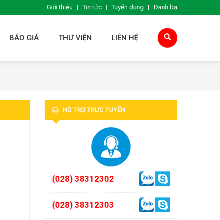
Giới thiệu
Tin tức
Tuyển dụng
Danh bạ
BÁO GIÁ
THƯ VIỆN
LIÊN HỆ
HỖ TRỢ TRỰC TUYẾN
(028) 38312302
(028) 38312303