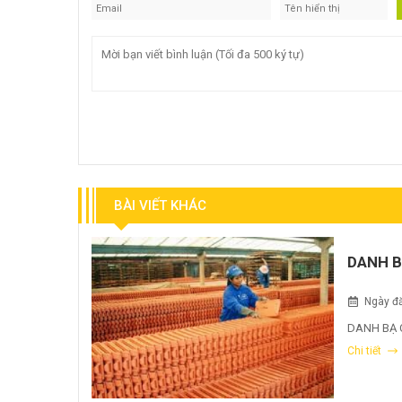
BÀI VIẾT KHÁC
DANH B
Ngày đă
DANH BẠ 
Chi tiết