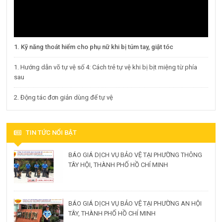
1. Kỹ năng thoát hiểm cho phụ nữ khi bị túm tay, giật tóc
1. Hướng dẫn võ tự vệ số 4: Cách trẻ tự vệ khi bị bịt miệng từ phía
sau
2. Động tác đơn giản dùng để tự vệ
TIN TỨC NỔI BẬT
BÁO GIÁ DỊCH VỤ BẢO VỆ TẠI PHƯỜNG THÔNG
TÂY HỘI, THÀNH PHỐ HỒ CHÍ MINH
BÁO GIÁ DỊCH VỤ BẢO VỆ TẠI PHƯỜNG AN HỘI
TÂY, THÀNH PHỐ HỒ CHÍ MINH