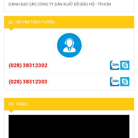
DANH BẠC CÁC CÔNG TY SẢN XUẤT ĐỒ BẢO HỘ - TP.HCM
HỖ TRỢ TRỰC TUYẾN
(028) 38312302
(028) 38312303
VIDEO