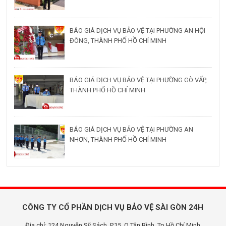
BÁO GIÁ DỊCH VỤ BẢO VỆ TẠI PHƯỜNG AN HỘI
ĐÔNG, THÀNH PHỐ HỒ CHÍ MINH
BÁO GIÁ DỊCH VỤ BẢO VỆ TẠI PHƯỜNG GÒ VẤP,
THÀNH PHỐ HỒ CHÍ MINH
BÁO GIÁ DỊCH VỤ BẢO VỆ TẠI PHƯỜNG AN
NHƠN, THÀNH PHỐ HỒ CHÍ MINH
CÔNG TY CỔ PHẦN DỊCH VỤ BẢO VỆ SÀI GÒN 24H
Địa chỉ: 124 Nguyễn Sỹ Sách, P.15, Q.Tân Bình, Tp.Hồ Chí Minh