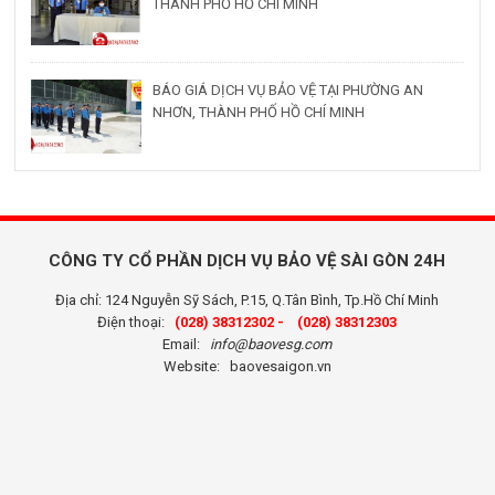
THÀNH PHỐ HỒ CHÍ MINH
BÁO GIÁ DỊCH VỤ BẢO VỆ TẠI PHƯỜNG AN
NHƠN, THÀNH PHỐ HỒ CHÍ MINH
CÔNG TY CỔ PHẦN DỊCH VỤ BẢO VỆ SÀI GÒN 24H
Địa chỉ: 124 Nguyễn Sỹ Sách, P.15, Q.Tân Bình, Tp.Hồ Chí Minh
Điện thoại:
(028) 38312302 -
(028) 38312303
Email:
info@baovesg.com
Website:
baovesaigon.vn