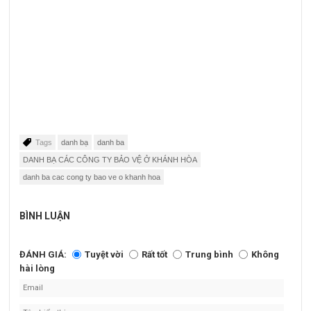
Tags
danh bạ
danh ba
DANH BẠ CÁC CÔNG TY BẢO VỆ Ở KHÁNH HÒA
danh ba cac cong ty bao ve o khanh hoa
BÌNH LUẬN
ĐÁNH GIÁ:
Tuyệt vời
Rất tốt
Trung bình
Không
hài lòng