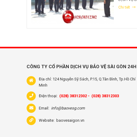
Chi tiết
CÔNG TY CỔ PHẦN DỊCH VỤ BẢO VỆ SÀI GÒN 24H
Địa chỉ: 124 Nguyễn Sỹ Sách, P.15, Q.Tân Bình, Tp.Hồ Chí
Minh
Điện thoại:
(028) 38312302 -
(028) 38312303
Email:
info@baovesg.com
Website:
baovesaigon.vn