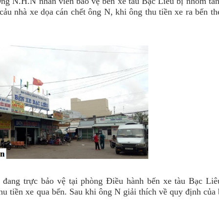
 Ông N.H.N nhân viên bảo vệ bến xe tàu Bạc Liêu bị nhóm tấn
cảu nhà xe dọa cán chết ông N, khi ông thu tiền xe ra bến t
 đang trực bảo vệ tại phòng Điều hành bến xe tàu Bạc Liê
u tiền xe qua bến. Sau khi ông N giải thích về quy định của