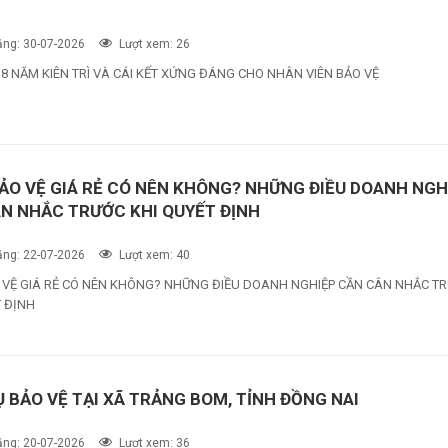
ng: 30-07-2026
Lượt xem: 26
, 8 NĂM KIÊN TRÌ VÀ CÁI KẾT XỨNG ĐÁNG CHO NHÂN VIÊN BẢO VỆ
ẢO VỆ GIÁ RẺ CÓ NÊN KHÔNG? NHỮNG ĐIỀU DOANH NGH
N NHẮC TRƯỚC KHI QUYẾT ĐỊNH
ng: 22-07-2026
Lượt xem: 40
 VỆ GIÁ RẺ CÓ NÊN KHÔNG? NHỮNG ĐIỀU DOANH NGHIỆP CẦN CÂN NHẮC T
T ĐỊNH
Ụ BẢO VỆ TẠI XÃ TRẢNG BOM, TỈNH ĐỒNG NAI
ng: 20-07-2026
Lượt xem: 36