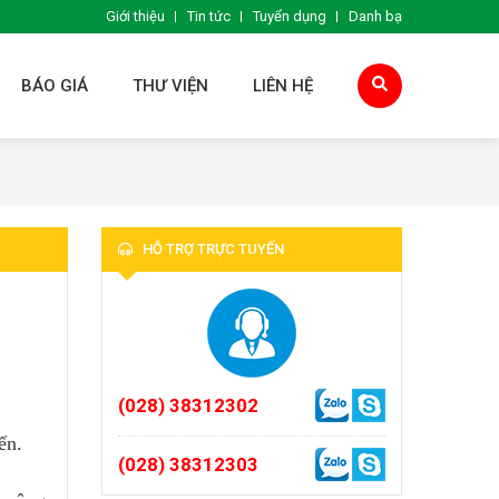
Giới thiệu
Tin tức
Tuyển dụng
Danh bạ
BÁO GIÁ
THƯ VIỆN
LIÊN HỆ
HỖ TRỢ TRỰC TUYẾN
(028) 38312302
ến.
(028) 38312303