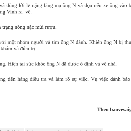
 và dùng lời lẽ nặng lăng mạ ông N và dọa nếu xe ông vào 
ông Vinh ra về.
h trạng nồng nặc mùi rượu.
i với một nhóm người và tìm ông N đánh. Khiến ông N bị th
khám và điều trị.
ng. Hiện tại sức khỏe ông N đã được ổ định và về nhà.
g tiến hàng điều tra và làm rõ sự việc. Vụ việc đánh bảo 
Theo baovesai