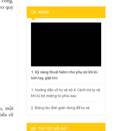
 công,
heo quy
VIDEO
1. Kỹ năng thoát hiểm cho phụ nữ khi bị
túm tay, giật tóc
1. Hướng dẫn võ tự vệ số 4: Cách trẻ tự vệ
khi bị bịt miệng từ phía sau
u, một
2. Động tác đơn giản dùng để tự vệ
 bến về
TIN TỨC NỔI BẬT