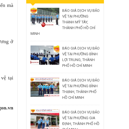
bến mà
BÁO GIÁ DỊCH VỤ BẢO
VỆ TẠI PHƯỜNG
THẠNH MỸ TÂY,
THÀNH PHỐ HỒ CHÍ
MINH
ương ở
BÁO GIÁ DỊCH VỤ BẢO
VỆ TẠI PHƯỜNG BÌNH
LỢI TRUNG, THÀNH
PHỐ HỒ CHÍ MINH
vệ tại
BÁO GIÁ DỊCH VỤ BẢO
VỆ TẠI PHƯỜNG BÌNH
THẠNH, THÀNH PHỐ
HỒ CHÍ MINH
gon.vn
BÁO GIÁ DỊCH VỤ BẢO
VỆ TẠI PHƯỜNG GIA
ĐỊNH, THÀNH PHỐ HỒ