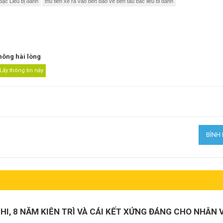
Bạc Liêu bị đánh
thu tien xe ra vao ben bao ve ben tau bac lieu bi danh
hông hài lòng
THI, 8 NĂM KIÊN TRÌ VÀ CÁI KẾT XỨNG ĐÁNG CHO NHÂN 