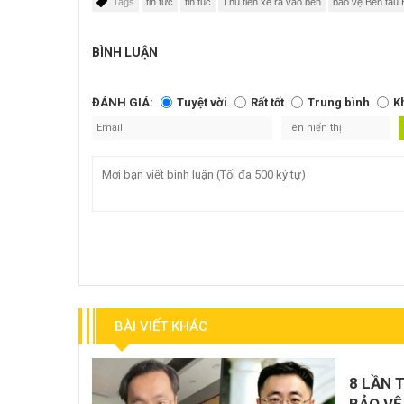
Tags
tin tức
tin tuc
Thu tiền xe ra vào bến
bảo vệ Bến tàu 
BÌNH LUẬN
ĐÁNH GIÁ:
Tuyệt vời
Rất tốt
Trung bình
K
BÀI VIẾT KHÁC
8 LẦN 
BẢO VỆ