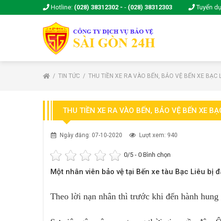
Hotline:
(028) 38312302 -
-
(028) 38312303
Tuyển d
TIN TỨC
THU TIỀN XE RA VÀO BẾN, BẢO VỆ BẾN XE BẠC L
THU TIỀN XE RA VÀO BẾN, BẢO VỆ BẾN XE BẠC
Ngày đăng: 07-10-2020
Lượt xem: 940
0
/5 -
0
Bình chọn
Một nhân viên bảo vệ tại Bến xe tàu Bạc Liêu bị đ
Theo lời nạn nhân thì trước khi đến hành hung 