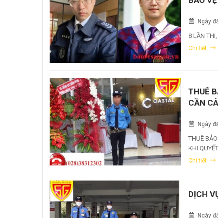
Ngày đă
8 LẦN THI
Chi tiết
THUÊ B
CẦN CÂ
Ngày đă
THUÊ BẢO
KHI QUYẾ
Chi tiết
DỊCH V
Ngày đă