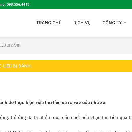
ụng:
098.556.4413
TRANG CHỦ
DỊCH VỤ
CÔNG TY
IÊU BỊ ĐÁNH.
 LIÊU BỊ ĐÁNH.
ánh do thực hiện việc thu tiền xe ra vào của nhà xe.
ông, thì ông đã bị nhóm dọa cán chết nếu chặn thu tiền qua b