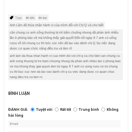
Tags
tin tức
tin tuc
Anh Lâm đã thừa nhận hành vi của mình đối với Chị Q và cho biết
căn chung cư anh sống thường bị trẻ bấm chuông nhưng đã phản ánh nhiều
lần ở phòng bảo vệ mà không thấy giải quyết Đến tối ngày 8 7 anh có uống
rượu về tới chung cư thì bức xúc nên đã lao vào đánh chị Q Sự việc đang
được cơ quan chức năng điều tra và làm rõ
anh lam da thua nhan hanh vi cua minh doi voi chi q va cho biet can chung cu
anh song thuong bi tre bam chuong nhung da phan anh nhieu lan o phong bao
ve ma khong thay giai quyet den toi ngay 8 7 anh co uong ruou ve toi chung
cu thi buc xuc nen da lao vao danh chi q su viec dang duoc co quan chuc
nang dieu tra va lam ro
BÌNH LUẬN
ĐÁNH GIÁ:
Tuyệt vời
Rất tốt
Trung bình
Không
hài lòng