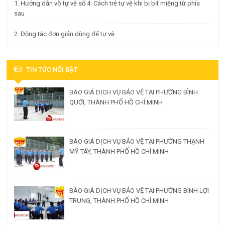
1. Hướng dẫn võ tự vệ số 4: Cách trẻ tự vệ khi bị bịt miệng từ phía
sau
2. Động tác đơn giản dùng để tự vệ
TIN TỨC NỔI BẬT
BÁO GIÁ DỊCH VỤ BẢO VỆ TẠI PHƯỜNG BÌNH
QUỚI, THÀNH PHỐ HỒ CHÍ MINH
BÁO GIÁ DỊCH VỤ BẢO VỆ TẠI PHƯỜNG THẠNH
MỸ TÂY, THÀNH PHỐ HỒ CHÍ MINH
BÁO GIÁ DỊCH VỤ BẢO VỆ TẠI PHƯỜNG BÌNH LỢI
TRUNG, THÀNH PHỐ HỒ CHÍ MINH