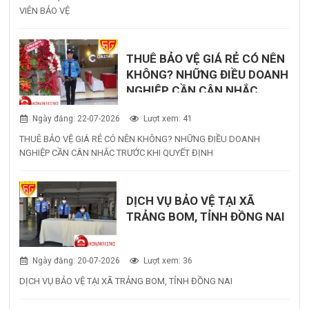
VIÊN BẢO VỆ
THUÊ BẢO VỆ GIÁ RẺ CÓ NÊN
KHÔNG? NHỮNG ĐIỀU DOANH
NGHIỆP CẦN CÂN NHẮC
TRƯỚC KHI QUYẾT ĐỊNH
Ngày đăng: 22-07-2026
Lượt xem: 41
THUÊ BẢO VỆ GIÁ RẺ CÓ NÊN KHÔNG? NHỮNG ĐIỀU DOANH
NGHIỆP CẦN CÂN NHẮC TRƯỚC KHI QUYẾT ĐỊNH
DỊCH VỤ BẢO VỆ TẠI XÃ
TRẢNG BOM, TỈNH ĐỒNG NAI
Ngày đăng: 20-07-2026
Lượt xem: 36
DỊCH VỤ BẢO VỆ TẠI XÃ TRẢNG BOM, TỈNH ĐỒNG NAI