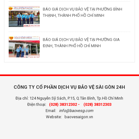
BÁO GIÁ DỊCH VỤ BẢO VỆ TẠI PHƯỜNG BÌNH
THẠNH, THÀNH PHỐ HỒ CHÍ MINH
BÁO GIÁ DỊCH VỤ BẢO VỆ TẠI PHƯỜNG GIA
ĐỊNH, THÀNH PHỐ HỒ CHÍ MINH
CÔNG TY CỔ PHẦN DỊCH VỤ BẢO VỆ SÀI GÒN 24H
Địa chỉ: 124 Nguyễn Sỹ Sách, P.15, Q.Tân Bình, Tp.Hồ Chí Minh
Điện thoại:
(028) 38312302 -
(028) 38312303
Email:
info@baovesg.com
Website:
baovesaigon.vn