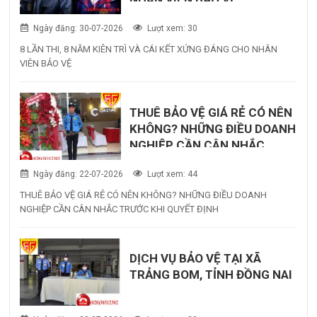
Ngày đăng: 30-07-2026
Lượt xem: 30
8 LẦN THI, 8 NĂM KIÊN TRÌ VÀ CÁI KẾT XỨNG ĐÁNG CHO NHÂN
VIÊN BẢO VỆ
THUÊ BẢO VỆ GIÁ RẺ CÓ NÊN
KHÔNG? NHỮNG ĐIỀU DOANH
NGHIỆP CẦN CÂN NHẮC
TRƯỚC KHI QUYẾT ĐỊNH
Ngày đăng: 22-07-2026
Lượt xem: 44
THUÊ BẢO VỆ GIÁ RẺ CÓ NÊN KHÔNG? NHỮNG ĐIỀU DOANH
NGHIỆP CẦN CÂN NHẮC TRƯỚC KHI QUYẾT ĐỊNH
DỊCH VỤ BẢO VỆ TẠI XÃ
TRẢNG BOM, TỈNH ĐỒNG NAI