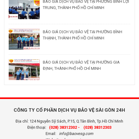
BÁO GIÁ DỊCH VỤ BẢO VỆ TẠI PHƯỜNG BÌNH LỢI
TRUNG, THÀNH PHỐ HỒ CHÍ MINH
BÁO GIÁ DỊCH VỤ BẢO VỆ TẠI PHƯỜNG BÌNH
THẠNH, THÀNH PHỐ HỒ CHÍ MINH
BÁO GIÁ DỊCH VỤ BẢO VỆ TẠI PHƯỜNG GIA
ĐỊNH, THÀNH PHỐ HỒ CHÍ MINH
CÔNG TY CỔ PHẦN DỊCH VỤ BẢO VỆ SÀI GÒN 24H
Địa chỉ: 124 Nguyễn Sỹ Sách, P.15, Q.Tân Bình, Tp.Hồ Chí Minh
Điện thoại:
(028) 38312302 -
(028) 38312303
Email:
info@baovesg.com