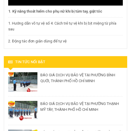
1. Kỹ năng thoát hiểm cho phụ nữ khi bị túm tay, giật tóc
1. Hướng dẫn võ tự vệ số 4: Cách trẻ tự vệ khi bị bịt miệng từ phía
sau
2. Động tác đơn giản dùng để tự vệ
TIN TỨC NỔI BẬT
BÁO GIÁ DỊCH VỤ BẢO VỆ TẠI PHƯỜNG BÌNH
QUỚI, THÀNH PHỐ HỒ CHÍ MINH
BÁO GIÁ DỊCH VỤ BẢO VỆ TẠI PHƯỜNG THẠNH
MỸ TÂY, THÀNH PHỐ HỒ CHÍ MINH