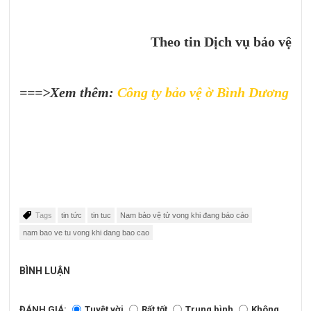
Theo tin Dịch vụ bảo vệ
===>Xem thêm:
Công ty bảo vệ ờ Bình Dương
Tags
tin tức
tin tuc
Nam bảo vệ tử vong khi đang báo cáo
nam bao ve tu vong khi dang bao cao
BÌNH LUẬN
ĐÁNH GIÁ:
Tuyệt vời
Rất tốt
Trung bình
Không