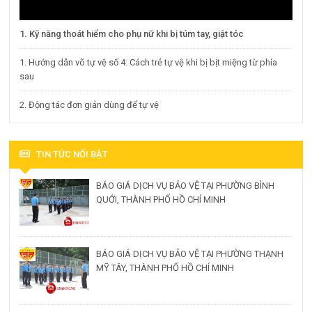
1. Kỹ năng thoát hiểm cho phụ nữ khi bị túm tay, giật tóc
1. Hướng dẫn võ tự vệ số 4: Cách trẻ tự vệ khi bị bịt miệng từ phía
sau
2. Động tác đơn giản dùng để tự vệ
TIN TỨC NỔI BẬT
BÁO GIÁ DỊCH VỤ BẢO VỆ TẠI PHƯỜNG BÌNH
QUỚI, THÀNH PHỐ HỒ CHÍ MINH
BÁO GIÁ DỊCH VỤ BẢO VỆ TẠI PHƯỜNG THẠNH
MỸ TÂY, THÀNH PHỐ HỒ CHÍ MINH