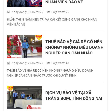
NHÂN VIÊN BẢO VỆ
Ngày đăng: 30-07-2026
Lượt xem: 26
8 LẦN THI, 8 NĂM KIÊN TRÌ VÀ CÁI KẾT XỨNG ĐÁNG CHO NHÂN
VIÊN BẢO VỆ
THUÊ BẢO VỆ GIÁ RẺ CÓ NÊN
KHÔNG? NHỮNG ĐIỀU DOANH
NGHIỆP CẦN CÂN NHẮC
TRƯỚC KHI QUYẾT ĐỊNH
Ngày đăng: 22-07-2026
Lượt xem: 40
THUÊ BẢO VỆ GIÁ RẺ CÓ NÊN KHÔNG? NHỮNG ĐIỀU DOANH
NGHIỆP CẦN CÂN NHẮC TRƯỚC KHI QUYẾT ĐỊNH
DỊCH VỤ BẢO VỆ TẠI XÃ
TRẢNG BOM, TỈNH ĐỒNG NAI