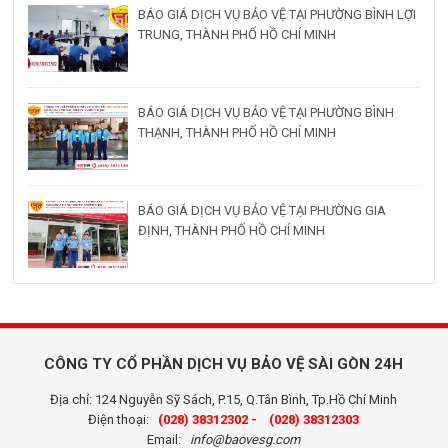
BÁO GIÁ DỊCH VỤ BẢO VỆ TẠI PHƯỜNG BÌNH LỢI
TRUNG, THÀNH PHỐ HỒ CHÍ MINH
BÁO GIÁ DỊCH VỤ BẢO VỆ TẠI PHƯỜNG BÌNH
THẠNH, THÀNH PHỐ HỒ CHÍ MINH
BÁO GIÁ DỊCH VỤ BẢO VỆ TẠI PHƯỜNG GIA
ĐỊNH, THÀNH PHỐ HỒ CHÍ MINH
CÔNG TY CỔ PHẦN DỊCH VỤ BẢO VỆ SÀI GÒN 24H
Địa chỉ: 124 Nguyễn Sỹ Sách, P.15, Q.Tân Bình, Tp.Hồ Chí Minh
Điện thoại:
(028) 38312302 -
(028) 38312303
Email:
info@baovesg.com