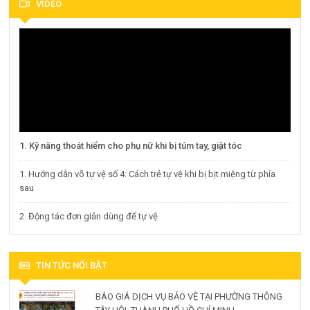
VIDEO
1. Kỹ năng thoát hiểm cho phụ nữ khi bị túm tay, giật tóc
1. Hướng dẫn võ tự vệ số 4: Cách trẻ tự vệ khi bị bịt miệng từ phía
sau
2. Động tác đơn giản dùng để tự vệ
TIN TỨC NỔI BẬT
BÁO GIÁ DỊCH VỤ BẢO VỆ TẠI PHƯỜNG THÔNG