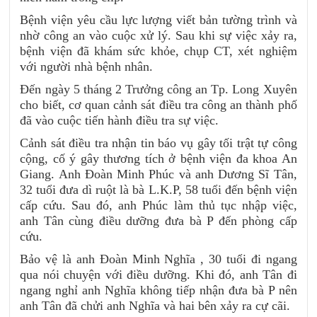
Bệnh viện yêu cầu lực lượng viết bản tường trình và
nhờ công an vào cuộc xử lý. Sau khi sự việc xảy ra,
bệnh viện đã khám sức khỏe, chụp CT, xét nghiệm
với người nhà bệnh nhân.
Đến ngày 5 tháng 2 Trưởng công an Tp. Long Xuyên
cho biết, cơ quan cảnh sát điều tra công an thành phố
đã vào cuộc tiến hành điều tra sự việc.
Cảnh sát điều tra nhận tin báo vụ gây tối trật tự công
cộng, cố ý gây thương tích ở bệnh viện đa khoa An
Giang. Anh Đoàn Minh Phúc và anh Dương Sĩ Tân,
32 tuổi đưa dì ruột là bà L.K.P, 58 tuổi đến bệnh viện
cấp cứu. Sau đó, anh Phúc làm thủ tục nhập việc,
anh Tân cùng điều dưỡng đưa bà P đến phòng cấp
cứu.
Bảo vệ là anh Đoàn Minh Nghĩa , 30 tuổi đi ngang
qua nói chuyện với điều dưỡng. Khi đó, anh Tân đi
ngang nghỉ anh Nghĩa không tiếp nhận đưa bà P nên
anh Tân đã chửi anh Nghĩa và hai bên xảy ra cự cãi.