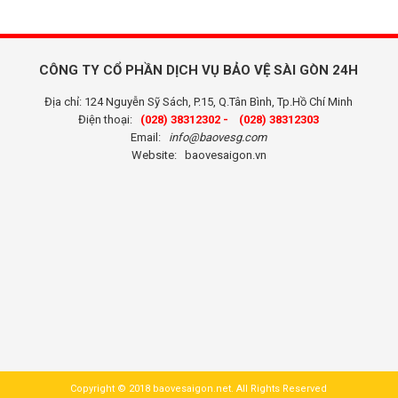
CÔNG TY CỔ PHẦN DỊCH VỤ BẢO VỆ SÀI GÒN 24H
Địa chỉ: 124 Nguyễn Sỹ Sách, P.15, Q.Tân Bình, Tp.Hồ Chí Minh
Điện thoại:
(028) 38312302 -
(028) 38312303
Email:
info@baovesg.com
Website:
baovesaigon.vn
Copyright © 2018 baovesaigon.net. All Rights Reserved