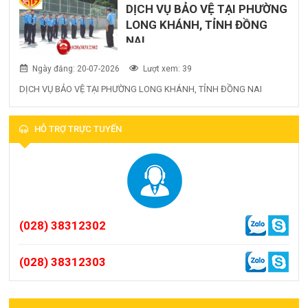
DỊCH VỤ BẢO VỆ TẠI PHƯỜNG
LONG KHÁNH, TỈNH ĐỒNG
NAI
Ngày đăng: 20-07-2026
Lượt xem: 39
DỊCH VỤ BẢO VỆ TẠI PHƯỜNG LONG KHÁNH, TỈNH ĐỒNG NAI
HỖ TRỢ TRỰC TUYẾN
(028) 38312302
(028) 38312303