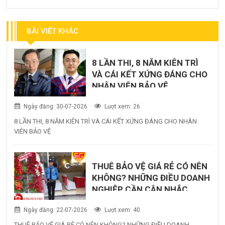
BÀI VIẾT KHÁC
8 LẦN THI, 8 NĂM KIÊN TRÌ
VÀ CÁI KẾT XỨNG ĐÁNG CHO
NHÂN VIÊN BẢO VỆ
Ngày đăng: 30-07-2026
Lượt xem: 26
8 LẦN THI, 8 NĂM KIÊN TRÌ VÀ CÁI KẾT XỨNG ĐÁNG CHO NHÂN
VIÊN BẢO VỆ
THUÊ BẢO VỆ GIÁ RẺ CÓ NÊN
KHÔNG? NHỮNG ĐIỀU DOANH
NGHIỆP CẦN CÂN NHẮC
TRƯỚC KHI QUYẾT ĐỊNH
Ngày đăng: 22-07-2026
Lượt xem: 40
THUÊ BẢO VỆ GIÁ RẺ CÓ NÊN KHÔNG? NHỮNG ĐIỀU DOANH