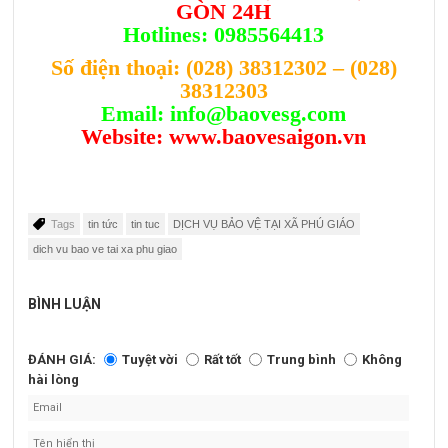
GÒN 24H
Hotlines: 0985564413
Số điện thoại:
(028) 38312302
–
(028)
38312303
Email:
info@baovesg.com
Website:
www.baovesaigon.vn
Tags
tin tức
tin tuc
DỊCH VỤ BẢO VỆ TẠI XÃ PHÚ GIÁO
dich vu bao ve tai xa phu giao
BÌNH LUẬN
ĐÁNH GIÁ:
Tuyệt vời
Rất tốt
Trung bình
Không
hài lòng