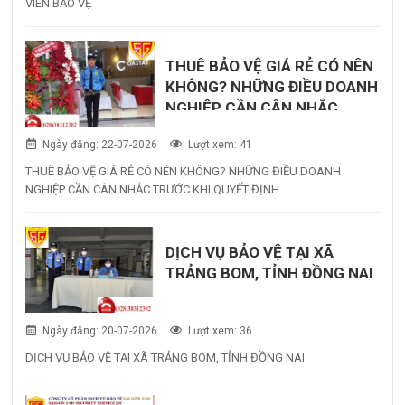
VIÊN BẢO VỆ
THUÊ BẢO VỆ GIÁ RẺ CÓ NÊN
KHÔNG? NHỮNG ĐIỀU DOANH
NGHIỆP CẦN CÂN NHẮC
TRƯỚC KHI QUYẾT ĐỊNH
Ngày đăng: 22-07-2026
Lượt xem: 41
THUÊ BẢO VỆ GIÁ RẺ CÓ NÊN KHÔNG? NHỮNG ĐIỀU DOANH
NGHIỆP CẦN CÂN NHẮC TRƯỚC KHI QUYẾT ĐỊNH
DỊCH VỤ BẢO VỆ TẠI XÃ
TRẢNG BOM, TỈNH ĐỒNG NAI
Ngày đăng: 20-07-2026
Lượt xem: 36
DỊCH VỤ BẢO VỆ TẠI XÃ TRẢNG BOM, TỈNH ĐỒNG NAI