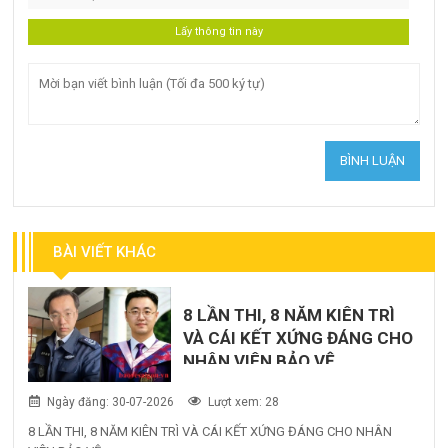
BÀI VIẾT KHÁC
8 LẦN THI, 8 NĂM KIÊN TRÌ
VÀ CÁI KẾT XỨNG ĐÁNG CHO
NHÂN VIÊN BẢO VỆ
Ngày đăng: 30-07-2026
Lượt xem: 28
8 LẦN THI, 8 NĂM KIÊN TRÌ VÀ CÁI KẾT XỨNG ĐÁNG CHO NHÂN