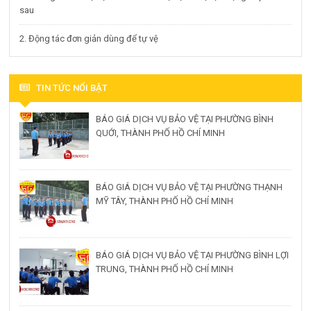
sau
2. Động tác đơn giản dùng để tự vệ
TIN TỨC NỔI BẬT
BÁO GIÁ DỊCH VỤ BẢO VỆ TẠI PHƯỜNG BÌNH
QUỚI, THÀNH PHỐ HỒ CHÍ MINH
BÁO GIÁ DỊCH VỤ BẢO VỆ TẠI PHƯỜNG THẠNH
MỸ TÂY, THÀNH PHỐ HỒ CHÍ MINH
BÁO GIÁ DỊCH VỤ BẢO VỆ TẠI PHƯỜNG BÌNH LỢI
TRUNG, THÀNH PHỐ HỒ CHÍ MINH