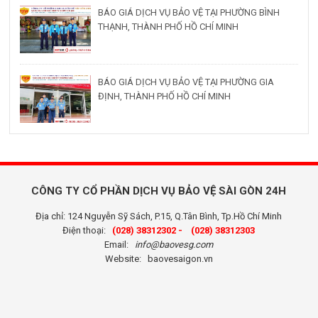
BÁO GIÁ DỊCH VỤ BẢO VỆ TẠI PHƯỜNG BÌNH
THẠNH, THÀNH PHỐ HỒ CHÍ MINH
BÁO GIÁ DỊCH VỤ BẢO VỆ TẠI PHƯỜNG GIA
ĐỊNH, THÀNH PHỐ HỒ CHÍ MINH
CÔNG TY CỔ PHẦN DỊCH VỤ BẢO VỆ SÀI GÒN 24H
Địa chỉ: 124 Nguyễn Sỹ Sách, P.15, Q.Tân Bình, Tp.Hồ Chí Minh
Điện thoại:
(028) 38312302 -
(028) 38312303
Email:
info@baovesg.com
Website:
baovesaigon.vn