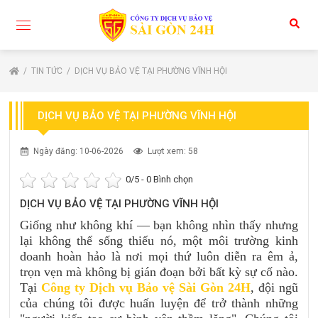
TIN TỨC
DỊCH VỤ BẢO VỆ TẠI PHƯỜNG VĨNH HỘI
DỊCH VỤ BẢO VỆ TẠI PHƯỜNG VĨNH HỘI
Ngày đăng: 10-06-2026
Lượt xem: 58
0
/5 -
0
Bình chọn
DỊCH VỤ BẢO VỆ TẠI PHƯỜNG VĨNH HỘI
Giống như không khí — bạn không nhìn thấy nhưng
lại không thể sống thiếu nó, một môi trường kinh
doanh hoàn hảo là nơi mọi thứ luôn diễn ra êm ả,
trọn vẹn mà không bị gián đoạn bởi bất kỳ sự cố nào.
Tại
Công ty Dịch vụ Bảo vệ Sài Gòn 24H
, đội ngũ
của chúng tôi được huấn luyện để trở thành những