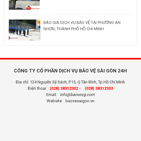
BÁO GIÁ DỊCH VỤ BẢO VỆ TẠI PHƯỜNG AN
NHƠN, THÀNH PHỐ HỒ CHÍ MINH
CÔNG TY CỔ PHẦN DỊCH VỤ BẢO VỆ SÀI GÒN 24H
Địa chỉ: 124 Nguyễn Sỹ Sách, P.15, Q.Tân Bình, Tp.Hồ Chí Minh
Điện thoại:
(028) 38312302 -
(028) 38312303
Email:
info@baovesg.com
Website:
baovesaigon.vn