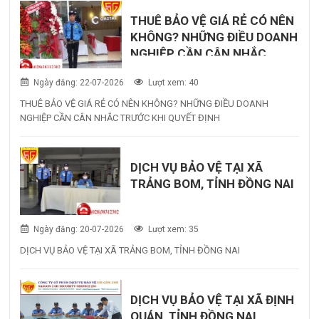
THUÊ BẢO VỆ GIÁ RẺ CÓ NÊN
KHÔNG? NHỮNG ĐIỀU DOANH
NGHIỆP CẦN CÂN NHẮC
TRƯỚC KHI QUYẾT ĐỊNH
Ngày đăng: 22-07-2026
Lượt xem: 40
THUÊ BẢO VỆ GIÁ RẺ CÓ NÊN KHÔNG? NHỮNG ĐIỀU DOANH
NGHIỆP CẦN CÂN NHẮC TRƯỚC KHI QUYẾT ĐỊNH
DỊCH VỤ BẢO VỆ TẠI XÃ
TRẢNG BOM, TỈNH ĐỒNG NAI
Ngày đăng: 20-07-2026
Lượt xem: 35
DỊCH VỤ BẢO VỆ TẠI XÃ TRẢNG BOM, TỈNH ĐỒNG NAI
DỊCH VỤ BẢO VỆ TẠI XÃ ĐỊNH
QUÁN, TỈNH ĐỒNG NAI