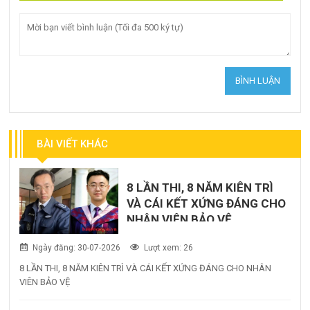
BÀI VIẾT KHÁC
8 LẦN THI, 8 NĂM KIÊN TRÌ
VÀ CÁI KẾT XỨNG ĐÁNG CHO
NHÂN VIÊN BẢO VỆ
Ngày đăng: 30-07-2026
Lượt xem: 26
8 LẦN THI, 8 NĂM KIÊN TRÌ VÀ CÁI KẾT XỨNG ĐÁNG CHO NHÂN
VIÊN BẢO VỆ