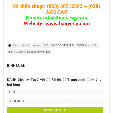
Số điện thoại:
(028) 38312302
–
(028)
38312303
Email:
info@baovesg.com
Website:
www.baovevn.com
Tags
tin tức
tin tuc
DỊCH VỤ BẢO VỆ TẠI PHƯỜNG VĨNH HỘI
dich vu bao ve tai phuong vinh hoi
BÌNH LUẬN
ĐÁNH GIÁ:
Tuyệt vời
Rất tốt
Trung bình
Không
hài lòng