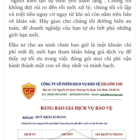
"người kiến tạo sự bình yên thầm lặng". Chúng tôi
không đợi rủi ro đến rồi mới xử lý; chúng tôi cô lập
và triệt tiêu nguy cơ ngay từ khi nó còn nằm trên bản
vẽ khảo sát. Hãy giao cho chúng tôi đường biên an
toàn, để doanh nghiệp của bạn tự do bứt phá những
giới hạn mới.
Đầu tư cho an ninh chưa bao giờ là một khoản chi
phí mất đi; mời bạn tham khảo bảng giá dịch vụ để
thấy sự tối ưu trong việc đóng gói mọi chi phí vận
hành thành một con số duy nhất và minh bạch.