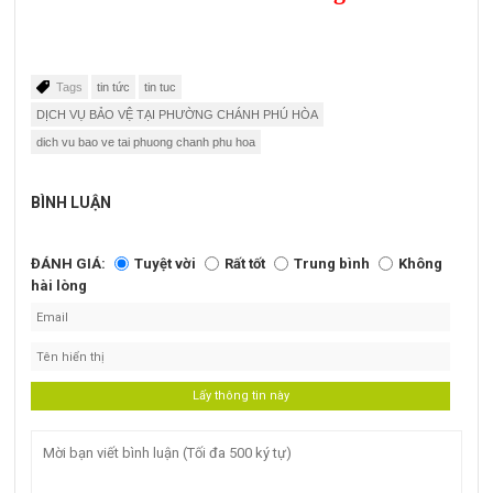
Tags
tin tức
tin tuc
DỊCH VỤ BẢO VỆ TẠI PHƯỜNG CHÁNH PHÚ HÒA
dich vu bao ve tai phuong chanh phu hoa
BÌNH LUẬN
ĐÁNH GIÁ:
Tuyệt vời
Rất tốt
Trung bình
Không
hài lòng