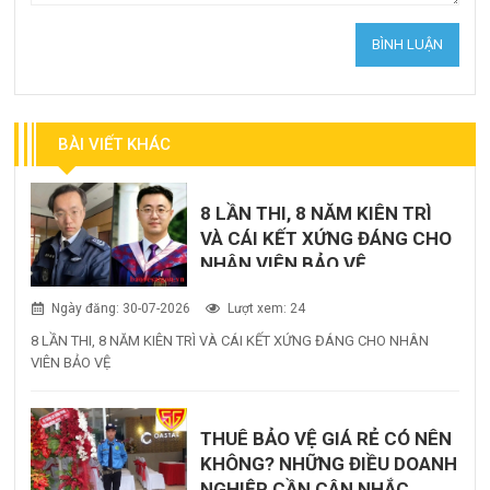
BÀI VIẾT KHÁC
8 LẦN THI, 8 NĂM KIÊN TRÌ
VÀ CÁI KẾT XỨNG ĐÁNG CHO
NHÂN VIÊN BẢO VỆ
Ngày đăng: 30-07-2026
Lượt xem: 24
8 LẦN THI, 8 NĂM KIÊN TRÌ VÀ CÁI KẾT XỨNG ĐÁNG CHO NHÂN
VIÊN BẢO VỆ
THUÊ BẢO VỆ GIÁ RẺ CÓ NÊN
KHÔNG? NHỮNG ĐIỀU DOANH
NGHIỆP CẦN CÂN NHẮC