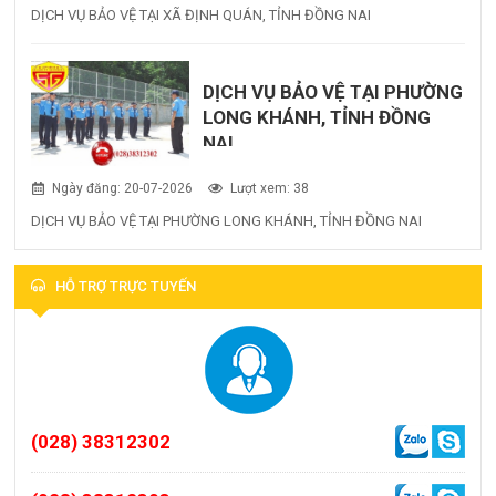
DỊCH VỤ BẢO VỆ TẠI XÃ ĐỊNH QUÁN, TỈNH ĐỒNG NAI
DỊCH VỤ BẢO VỆ TẠI PHƯỜNG
LONG KHÁNH, TỈNH ĐỒNG
NAI
Ngày đăng: 20-07-2026
Lượt xem: 38
DỊCH VỤ BẢO VỆ TẠI PHƯỜNG LONG KHÁNH, TỈNH ĐỒNG NAI
HỖ TRỢ TRỰC TUYẾN
(028) 38312302