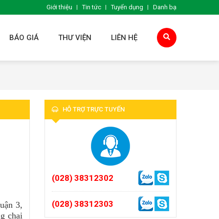
Giới thiệu
Tin tức
Tuyển dụng
Danh bạ
BÁO GIÁ
THƯ VIỆN
LIÊN HỆ
HỖ TRỢ TRỰC TUYẾN
(028) 38312302
(028) 38312303
uận 3,
g chai