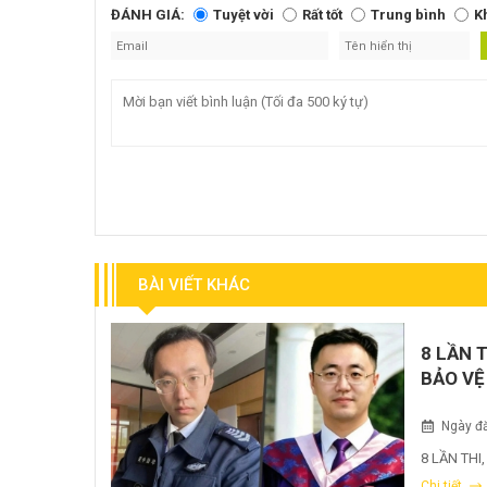
ĐÁNH GIÁ:
Tuyệt vời
Rất tốt
Trung bình
K
BÀI VIẾT KHÁC
8 LẦN 
BẢO VỆ
Ngày đă
8 LẦN THI
Chi tiết