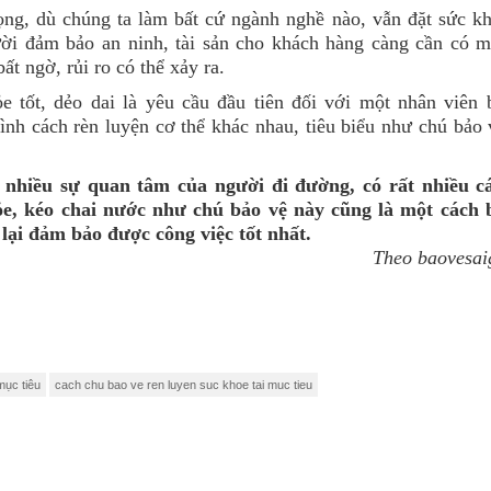
ng, dù chúng ta làm bất cứ ngành nghề nào, vẫn đặt sức kh
gười đảm bảo an ninh, tài sản cho khách hàng càng cần có m
ất ngờ, rủi ro có thể xảy ra.
 tốt, dẻo dai là yêu cầu đầu tiên đối với một nhân viên 
nh cách rèn luyện cơ thể khác nhau, tiêu biểu như chú bảo 
nhiều sự quan tâm của người đi đường, có rất nhiều c
ỏe, kéo chai nước như chú bảo vệ này cũng là một cách 
 lại đảm bảo được công việc tốt nhất.
Theo baovesai
mục tiêu
cach chu bao ve ren luyen suc khoe tai muc tieu