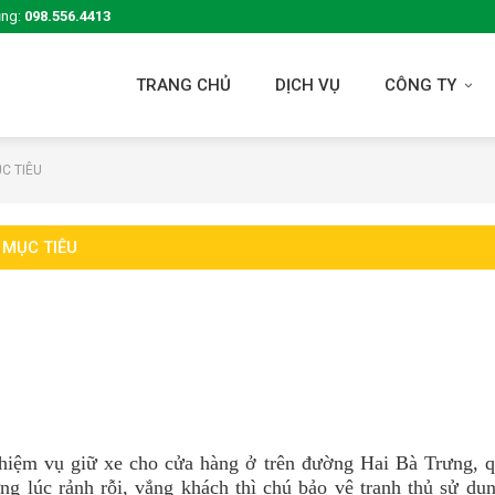
ụng:
098.556.4413
TRANG CHỦ
DỊCH VỤ
CÔNG TY
C TIÊU
 MỤC TIÊU
nhiệm vụ giữ xe cho cửa hàng ở trên đường Hai Bà Trưng, q
ng lúc rảnh rỗi, vắng khách thì chú bảo vệ tranh thủ sử dụn