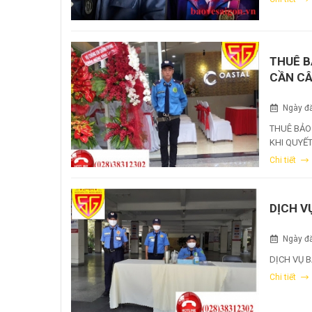
THUÊ B
CẦN CÂ
Ngày đă
THUÊ BẢO
KHI QUYẾ
Chi tiết
DỊCH V
Ngày đă
DỊCH VỤ B
Chi tiết