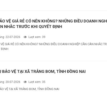
ẢO VỆ GIÁ RẺ CÓ NÊN KHÔNG? NHỮNG ĐIỀU DOANH NGH
N NHẮC TRƯỚC KHI QUYẾT ĐỊNH
ng: 22-07-2026
Lượt xem: 39
 VỆ GIÁ RẺ CÓ NÊN KHÔNG? NHỮNG ĐIỀU DOANH NGHIỆP CẦN CÂN NHẮC T
T ĐỊNH
Ụ BẢO VỆ TẠI XÃ TRẢNG BOM, TỈNH ĐỒNG NAI
ng: 20-07-2026
Lượt xem: 35
ẢO VỆ TẠI XÃ TRẢNG BOM, TỈNH ĐỒNG NAI