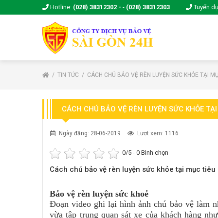
Hotline:
(028) 38312302 -
-
(028) 38312303
Tuyển d
TIN TỨC
CÁCH CHÚ BẢO VỆ RÈN LUYỆN SỨC KHỎE TẠI MỤ
CÁCH CHÚ BẢO VỆ RÈN LUYỆN SỨC KHỎE TẠI
Ngày đăng: 28-06-2019
Lượt xem: 1116
0
/5 -
0
Bình chọn
Cách chú bảo vệ rèn luyện sức khỏe tại mục tiêu
Bảo vệ rèn luyện sức khoẻ
Đoạn video ghi lại hình ảnh chú bảo vệ làm 
vừa tập trung quan sát xe của khách hàng như