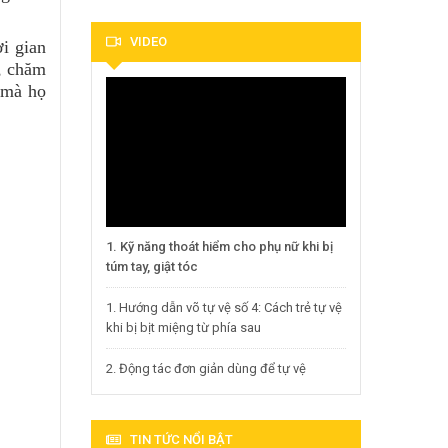
VIDEO
ời gian
o, chăm
 mà họ
1. Kỹ năng thoát hiểm cho phụ nữ khi bị
túm tay, giật tóc
1. Hướng dẫn võ tự vệ số 4: Cách trẻ tự vệ
khi bị bịt miệng từ phía sau
2. Động tác đơn giản dùng để tự vệ
TIN TỨC NỔI BẬT