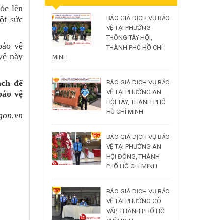
ỏe lên
ột sức
BÁO GIÁ DỊCH VỤ BẢO
VỆ TẠI PHƯỜNG
THÔNG TÂY HỘI,
bảo vệ
THÀNH PHỐ HỒ CHÍ
vệ này
MINH
ách để
BÁO GIÁ DỊCH VỤ BẢO
VỆ TẠI PHƯỜNG AN
bảo vệ
HỘI TÂY, THÀNH PHỐ
HỒ CHÍ MINH
gon.vn
BÁO GIÁ DỊCH VỤ BẢO
VỆ TẠI PHƯỜNG AN
HỘI ĐÔNG, THÀNH
PHỐ HỒ CHÍ MINH
BÁO GIÁ DỊCH VỤ BẢO
VỆ TẠI PHƯỜNG GÒ
VẤP, THÀNH PHỐ HỒ