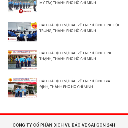
MỸ TÂY, THÀNH PHỐ HỒ CHÍ MINH
BÁO GIÁ DỊCH VỤ BẢO VỆ TẠI PHƯỜNG BÌNH LỢI
TRUNG, THÀNH PHỐ HỒ CHÍ MINH
BÁO GIÁ DỊCH VỤ BẢO VỆ TẠI PHƯỜNG BÌNH
THẠNH, THÀNH PHỐ HỒ CHÍ MINH
BÁO GIÁ DỊCH VỤ BẢO VỆ TẠI PHƯỜNG GIA
ĐỊNH, THÀNH PHỐ HỒ CHÍ MINH
CÔNG TY CỔ PHẦN DỊCH VỤ BẢO VỆ SÀI GÒN 24H