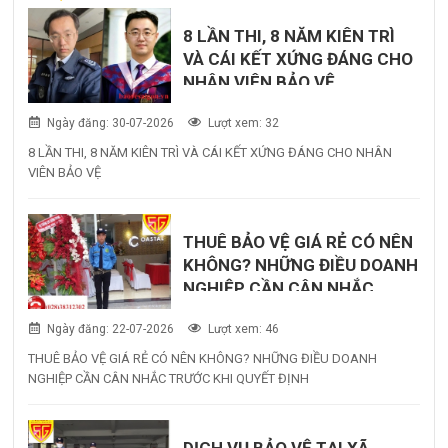
8 LẦN THI, 8 NĂM KIÊN TRÌ
VÀ CÁI KẾT XỨNG ĐÁNG CHO
NHÂN VIÊN BẢO VỆ
Ngày đăng: 30-07-2026
Lượt xem: 32
8 LẦN THI, 8 NĂM KIÊN TRÌ VÀ CÁI KẾT XỨNG ĐÁNG CHO NHÂN
VIÊN BẢO VỆ
THUÊ BẢO VỆ GIÁ RẺ CÓ NÊN
KHÔNG? NHỮNG ĐIỀU DOANH
NGHIỆP CẦN CÂN NHẮC
TRƯỚC KHI QUYẾT ĐỊNH
Ngày đăng: 22-07-2026
Lượt xem: 46
THUÊ BẢO VỆ GIÁ RẺ CÓ NÊN KHÔNG? NHỮNG ĐIỀU DOANH
NGHIỆP CẦN CÂN NHẮC TRƯỚC KHI QUYẾT ĐỊNH
DỊCH VỤ BẢO VỆ TẠI XÃ