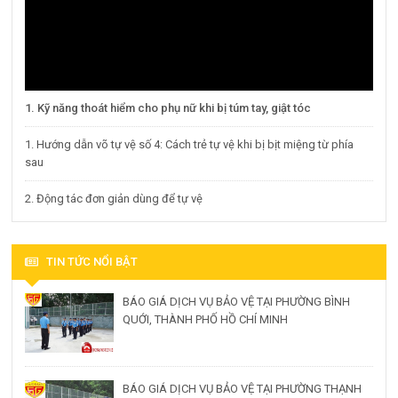
1. Kỹ năng thoát hiểm cho phụ nữ khi bị túm tay, giật tóc
1. Hướng dẫn võ tự vệ số 4: Cách trẻ tự vệ khi bị bịt miệng từ phía
sau
2. Động tác đơn giản dùng để tự vệ
TIN TỨC NỔI BẬT
BÁO GIÁ DỊCH VỤ BẢO VỆ TẠI PHƯỜNG BÌNH
QUỚI, THÀNH PHỐ HỒ CHÍ MINH
BÁO GIÁ DỊCH VỤ BẢO VỆ TẠI PHƯỜNG THẠNH