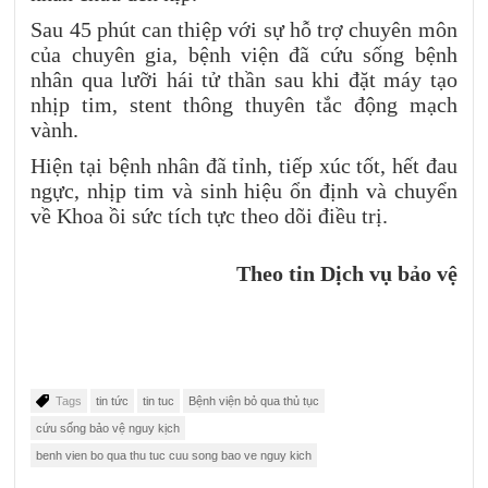
Sau 45 phút can thiệp với sự hỗ trợ chuyên môn
của chuyên gia, bệnh viện đã cứu sống bệnh
nhân qua lưỡi hái tử thần sau khi đặt máy tạo
nhịp tim, stent thông thuyên tắc động mạch
vành.
Hiện tại bệnh nhân đã tỉnh, tiếp xúc tốt, hết đau
ngực, nhịp tim và sinh hiệu ổn định và chuyển
về Khoa ồi sức tích tực theo dõi điều trị.
Theo tin Dịch vụ bảo vệ
Tags
tin tức
tin tuc
Bệnh viện bỏ qua thủ tục
cứu sống bảo vệ nguy kịch
benh vien bo qua thu tuc cuu song bao ve nguy kich