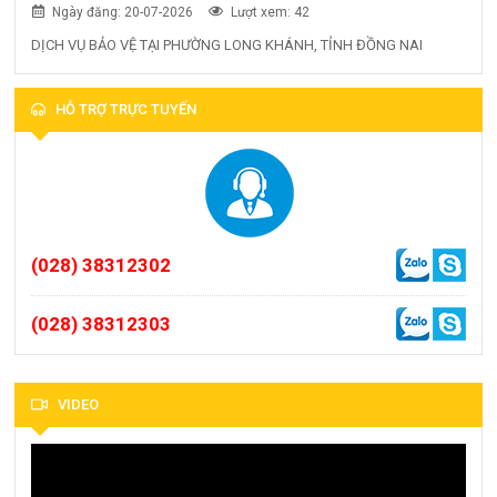
Ngày đăng: 20-07-2026
Lượt xem: 42
DỊCH VỤ BẢO VỆ TẠI PHƯỜNG LONG KHÁNH, TỈNH ĐỒNG NAI
HỖ TRỢ TRỰC TUYẾN
(028) 38312302
(028) 38312303
VIDEO