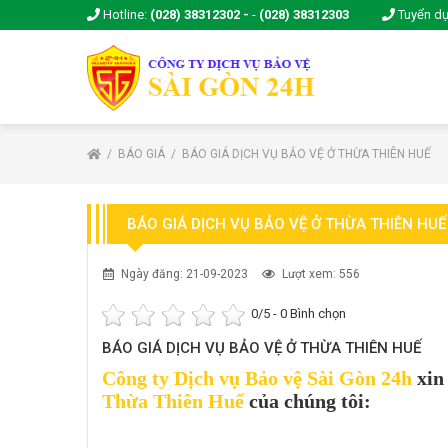
Hotline:
(028) 38312302 -
-
(028) 38312303
Tuyển d
BÁO GIÁ
BÁO GIÁ DỊCH VỤ BẢO VỆ Ở THỪA THIÊN HUẾ
BÁO GIÁ DỊCH VỤ BẢO VỆ Ở THỪA THIÊN HUẾ
Ngày đăng: 21-09-2023
Lượt xem: 556
0
/5 -
0
Bình chọn
BÁO GIÁ DỊCH VỤ BẢO VỆ Ở THỪA THIÊN HUẾ
Công ty Dịch vụ Bảo vệ Sài Gòn 24h
xin 
Thừa Thiên Huế
của chúng tôi: