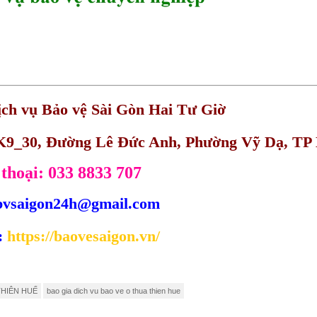
h vụ Bảo vệ Sài Gòn Hai Tư Giờ
LK9_30, Đường Lê Đức Anh, Phường Vỹ Dạ, TP
 thoại: 033 8833 707
bvsaigon24h@gmail.com
:
https://baovesaigon.vn/
THIÊN HUẾ
bao gia dich vu bao ve o thua thien hue