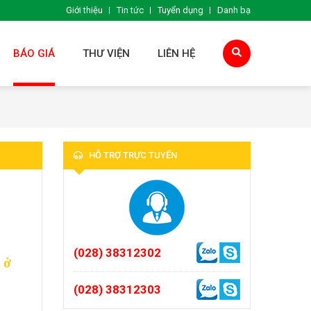
Giới thiệu
Tin tức
Tuyển dụng
Danh bạ
BÁO GIÁ
THƯ VIỆN
LIÊN HỆ
HỖ TRỢ TRỰC TUYẾN
(028) 38312302
 ở
(028) 38312303