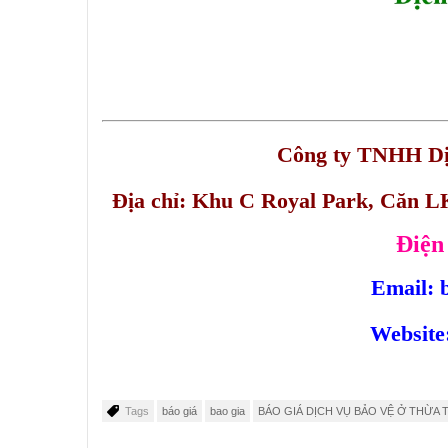
Công ty TNHH Dịc
Địa chỉ: Khu C Royal Park, Căn 
Điện
Email: 
Website
Tags
báo giá
bao gia
BÁO GIÁ DỊCH VỤ BẢO VỆ Ở THỪA 