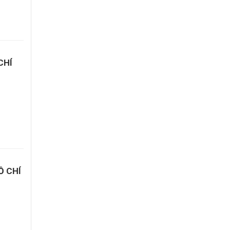
CHÍ
Ồ CHÍ