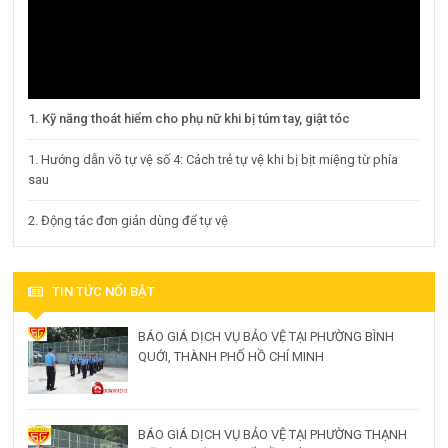
1. Kỹ năng thoát hiểm cho phụ nữ khi bị túm tay, giật tóc
1. Hướng dẫn võ tự vệ số 4: Cách trẻ tự vệ khi bị bịt miệng từ phía
sau
2. Động tác đơn giản dùng để tự vệ
TIN TỨC NỔI BẬT
BÁO GIÁ DỊCH VỤ BẢO VỆ TẠI PHƯỜNG BÌNH
QUỚI, THÀNH PHỐ HỒ CHÍ MINH
BÁO GIÁ DỊCH VỤ BẢO VỆ TẠI PHƯỜNG THẠNH