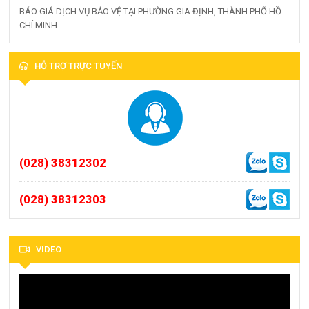
BÁO GIÁ DỊCH VỤ BẢO VỆ TẠI PHƯỜNG GIA ĐỊNH, THÀNH PHỐ HỒ
CHÍ MINH
HỖ TRỢ TRỰC TUYẾN
(028) 38312302
(028) 38312303
VIDEO