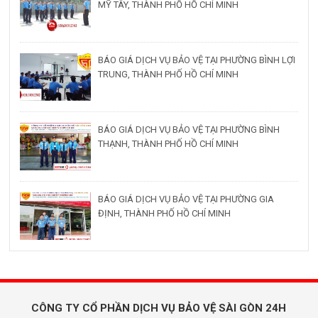
MỸ TÂY, THÀNH PHỐ HỒ CHÍ MINH
BÁO GIÁ DỊCH VỤ BẢO VỆ TẠI PHƯỜNG BÌNH LỢI
TRUNG, THÀNH PHỐ HỒ CHÍ MINH
BÁO GIÁ DỊCH VỤ BẢO VỆ TẠI PHƯỜNG BÌNH
THẠNH, THÀNH PHỐ HỒ CHÍ MINH
BÁO GIÁ DỊCH VỤ BẢO VỆ TẠI PHƯỜNG GIA
ĐỊNH, THÀNH PHỐ HỒ CHÍ MINH
CÔNG TY CỔ PHẦN DỊCH VỤ BẢO VỆ SÀI GÒN 24H