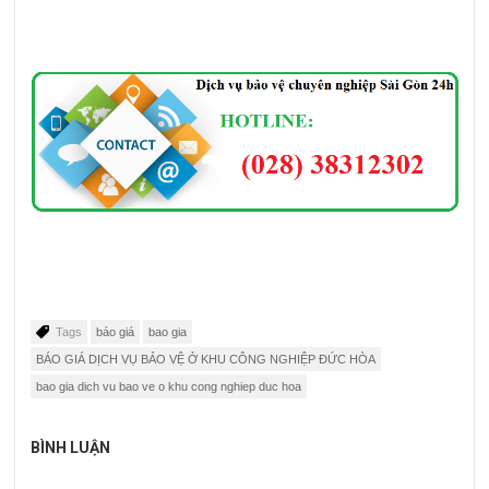
Tags
báo giá
bao gia
BÁO GIÁ DỊCH VỤ BẢO VỆ Ở KHU CÔNG NGHIỆP ĐỨC HÒA
bao gia dich vu bao ve o khu cong nghiep duc hoa
BÌNH LUẬN