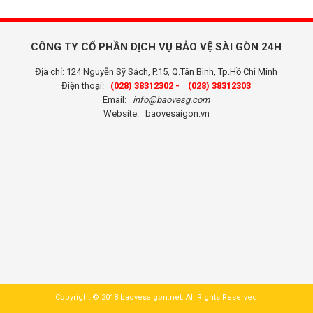
CÔNG TY CỔ PHẦN DỊCH VỤ BẢO VỆ SÀI GÒN 24H
Địa chỉ: 124 Nguyễn Sỹ Sách, P.15, Q.Tân Bình, Tp.Hồ Chí Minh
Điện thoại:
(028) 38312302 -
(028) 38312303
Email:
info@baovesg.com
Website:
baovesaigon.vn
Copyright © 2018 baovesaigon.net. All Rights Reserved