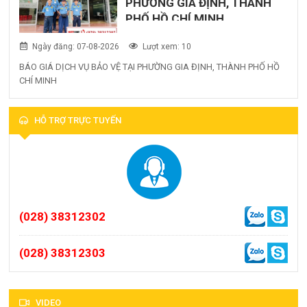
PHƯỜNG GIA ĐỊNH, THÀNH
PHỐ HỒ CHÍ MINH
Ngày đăng: 07-08-2026
Lượt xem: 10
BÁO GIÁ DỊCH VỤ BẢO VỆ TẠI PHƯỜNG GIA ĐỊNH, THÀNH PHỐ HỒ
CHÍ MINH
HỖ TRỢ TRỰC TUYẾN
(028) 38312302
(028) 38312303
VIDEO