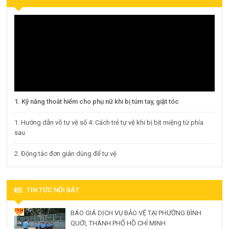
1. Kỹ năng thoát hiểm cho phụ nữ khi bị túm tay, giật tóc
1. Hướng dẫn võ tự vệ số 4: Cách trẻ tự vệ khi bị bịt miệng từ phía
sau
2. Động tác đơn giản dùng để tự vệ
TIN TỨC NỔI BẬT
BÁO GIÁ DỊCH VỤ BẢO VỆ TẠI PHƯỜNG BÌNH
QUỚI, THÀNH PHỐ HỒ CHÍ MINH