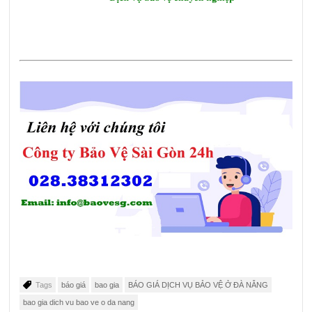
Tags
báo giá
bao gia
BÁO GIÁ DỊCH VỤ BẢO VỆ Ở ĐÀ NẴNG
bao gia dich vu bao ve o da nang