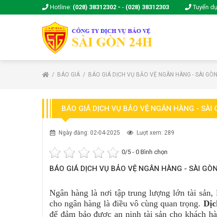
Hotline:
(028) 38312302 -
-
(028) 38312303
Tuyển d
BÁO GIÁ
BÁO GIÁ DỊCH VỤ BẢO VỆ NGÂN HÀNG - SÀI GÒ
BÁO GIÁ DỊCH VỤ BẢO VỆ NGÂN HÀNG - SÀI
Ngày đăng: 02-04-2025
Lượt xem: 289
0
/5 -
0
Bình chọn
BÁO GIÁ DỊCH VỤ BẢO VỆ NGÂN HÀNG - SÀI GÒ
Ngân hàng là nơi tập trung lượng lớn tài sản,
cho ngân hàng là điều vô cùng quan trọng.
Dịc
để đảm bảo được an ninh tài sản cho khách hà