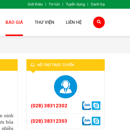
Giới thiệu
Tin tức
Tuyển dụng
Danh bạ
BÁO GIÁ
THƯ VIỆN
LIÊN HỆ
HỖ TRỢ TRỰC TUYẾN
(028) 38312302
an ninh
(028) 38312303
 ưu hóa
 nhiều