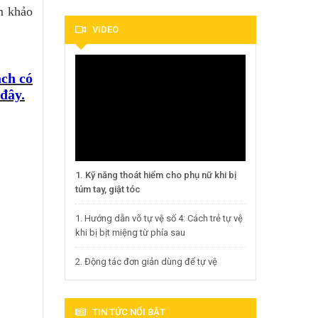
m khảo
VIDEO
ách có
 đây.
1. Kỹ năng thoát hiểm cho phụ nữ khi bị
túm tay, giật tóc
1. Hướng dẫn võ tự vệ số 4: Cách trẻ tự vệ
khi bị bịt miệng từ phía sau
2. Động tác đơn giản dùng để tự vệ
TIN TỨC NỔI BẬT