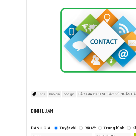
Tags
báo giá
bao gia
BÁO GIÁ DỊCH VỤ BẢO VỆ NGÂN HÀ
BÌNH LUẬN
ĐÁNH GIÁ:
Tuyệt vời
Rất tốt
Trung bình
K