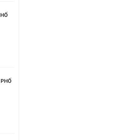
PHỐ
 PHỐ