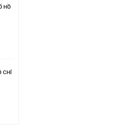
Ố HỒ
Ồ CHÍ