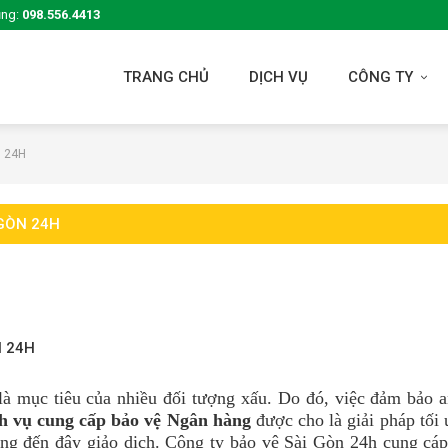
ụng:
098.556.4413
TRANG CHỦ
DỊCH VỤ
CÔNG TY
N 24H
 GÒN 24H
N 24H
 là mục tiêu của nhiều đối tượng xấu. Do đó, việc đảm bảo 
h vụ cung cấp bảo vệ Ngân hàng
được cho là giải pháp tối
ng đến đây giảo dịch. Công ty bảo vệ Sài Gòn 24h cung cáp