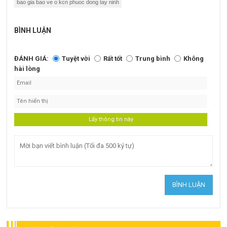
bao gia bao ve o kcn phuoc dong tay ninh
BÌNH LUẬN
ĐÁNH GIÁ:
Tuyệt vời
Rất tốt
Trung bình
Không
hài lòng