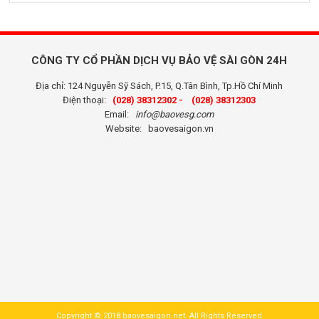
CÔNG TY CỔ PHẦN DỊCH VỤ BẢO VỆ SÀI GÒN 24H
Địa chỉ: 124 Nguyễn Sỹ Sách, P.15, Q.Tân Bình, Tp.Hồ Chí Minh
Điện thoại:
(028) 38312302 -
(028) 38312303
Email:
info@baovesg.com
Website:
baovesaigon.vn
Copyright © 2018 baovesaigon.net. All Rights Reserved