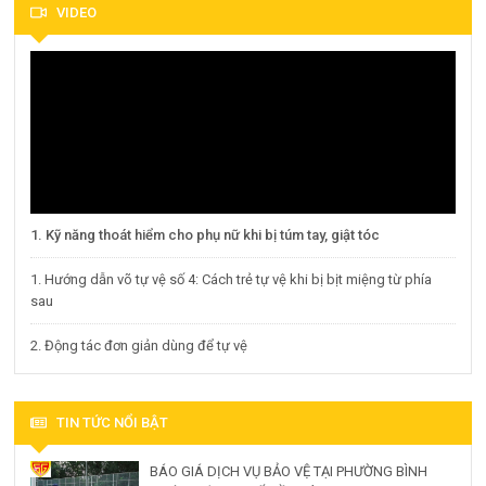
VIDEO
1. Kỹ năng thoát hiểm cho phụ nữ khi bị túm tay, giật tóc
1. Hướng dẫn võ tự vệ số 4: Cách trẻ tự vệ khi bị bịt miệng từ phía
sau
2. Động tác đơn giản dùng để tự vệ
TIN TỨC NỔI BẬT
BÁO GIÁ DỊCH VỤ BẢO VỆ TẠI PHƯỜNG BÌNH