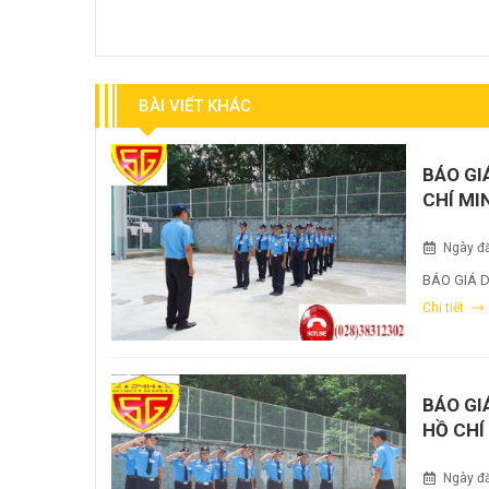
BÀI VIẾT KHÁC
BÁO GI
CHÍ MI
Ngày đă
BÁO GIÁ D
Chi tiết
BÁO GI
HỒ CHÍ
Ngày đă