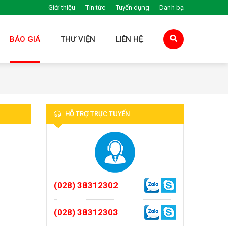
Giới thiệu
Tin tức
Tuyển dụng
Danh bạ
BÁO GIÁ
THƯ VIỆN
LIÊN HỆ
HỖ TRỢ TRỰC TUYẾN
(028) 38312302
(028) 38312303