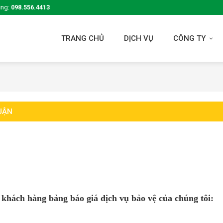
ụng:
098.556.4413
TRANG CHỦ
DỊCH VỤ
CÔNG TY
N
HUẬN
 khách hàng bảng báo giá dịch vụ bảo vệ của chúng tôi: