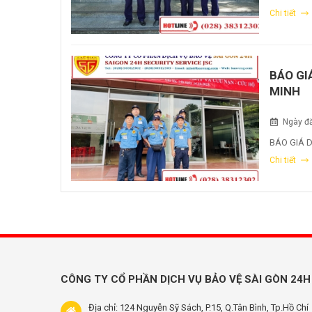
Chi tiết
BÁO GI
MINH
Ngày đă
BÁO GIÁ D
Chi tiết
CÔNG TY CỔ PHẦN DỊCH VỤ BẢO VỆ SÀI GÒN 24H
Địa chỉ: 124 Nguyễn Sỹ Sách, P.15, Q.Tân Bình, Tp.Hồ Chí