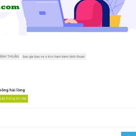
BÌNH THUẬN
bao gia bao ve o kcn ham kiem binh thuan
hông hài lòng