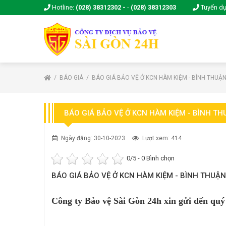
Hotline:
(028) 38312302 -
-
(028) 38312303
Tuyển d
BÁO GIÁ
BÁO GIÁ BẢO VỆ Ở KCN HÀM KIỆM - BÌNH THUẬ
BÁO GIÁ BẢO VỆ Ở KCN HÀM KIỆM - BÌNH T
Ngày đăng: 30-10-2023
Lượt xem: 414
0
/5 -
0
Bình chọn
BÁO GIÁ BẢO VỆ Ở KCN HÀM KIỆM - BÌNH THUẬN
Công ty Bảo vệ Sài Gòn 24h xin gửi đến quý