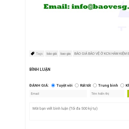
Tags
báo giá
bao gia
BÁO GIÁ BẢO VỆ Ở KCN HÀM KIỆM 
BÌNH LUẬN
ĐÁNH GIÁ:
Tuyệt vời
Rất tốt
Trung bình
K