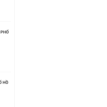
 PHỐ
Ố HỒ