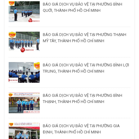
BÁO GIÁ DỊCH VỤ BẢO VỆ TẠI PHƯỜNG BÌNH
QUỚI, THÀNH PHỐ HỒ CHÍ MINH
BÁO GIÁ DỊCH VỤ BẢO VỆ TẠI PHƯỜNG THẠNH
MỸ TÂY, THÀNH PHỐ HỒ CHÍ MINH
BÁO GIÁ DỊCH VỤ BẢO VỆ TẠI PHƯỜNG BÌNH LỢI
TRUNG, THÀNH PHỐ HỒ CHÍ MINH
BÁO GIÁ DỊCH VỤ BẢO VỆ TẠI PHƯỜNG BÌNH
THẠNH, THÀNH PHỐ HỒ CHÍ MINH
BÁO GIÁ DỊCH VỤ BẢO VỆ TẠI PHƯỜNG GIA
ĐỊNH, THÀNH PHỐ HỒ CHÍ MINH