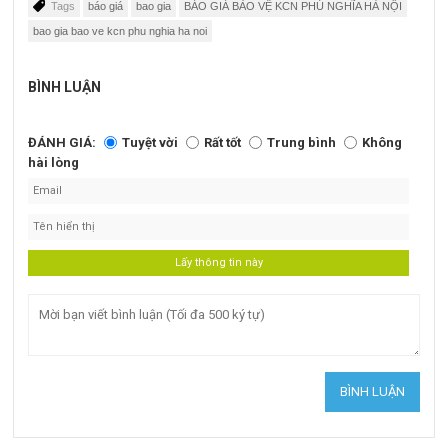
Tags
báo giá
bao gia
BÁO GIÁ BẢO VỆ KCN PHÚ NGHĨA HÀ NỘI
bao gia bao ve kcn phu nghia ha noi
BÌNH LUẬN
ĐÁNH GIÁ:
Tuyệt vời
Rất tốt
Trung bình
Không
hài lòng