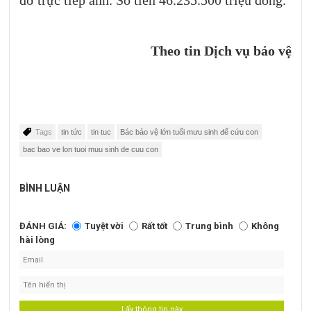
đỡ trực tiếp anh. Số tiền 46.235.500 triệu đồng.
Theo tin Dịch vụ bảo vệ
Tags
tin tức
tin tuc
Bác bảo vệ lớn tuối mưu sinh để cứu con
bac bao ve lon tuoi muu sinh de cuu con
BÌNH LUẬN
ĐÁNH GIÁ:
Tuyệt vời
Rất tốt
Trung bình
Không
hài lòng