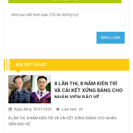
BÀI VIẾT KHÁC
8 LẦN THI, 8 NĂM KIÊN TRÌ
VÀ CÁI KẾT XỨNG ĐÁNG CHO
NHÂN VIÊN BẢO VỆ
Ngày đăng: 30-07-2026
Lượt xem: 26
8 LẦN THI, 8 NĂM KIÊN TRÌ VÀ CÁI KẾT XỨNG ĐÁNG CHO NHÂN
VIÊN BẢO VỆ