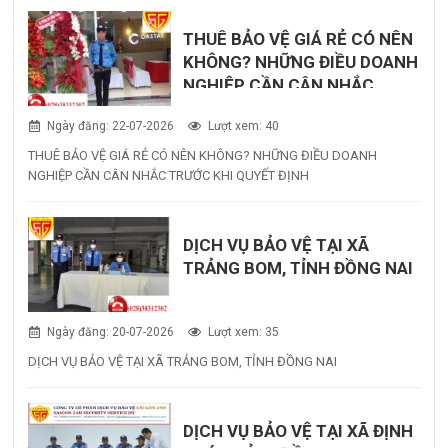
THUÊ BẢO VỆ GIÁ RẺ CÓ NÊN
KHÔNG? NHỮNG ĐIỀU DOANH
NGHIỆP CẦN CÂN NHẮC
TRƯỚC KHI QUYẾT ĐỊNH
Ngày đăng: 22-07-2026
Lượt xem: 40
THUÊ BẢO VỆ GIÁ RẺ CÓ NÊN KHÔNG? NHỮNG ĐIỀU DOANH
NGHIỆP CẦN CÂN NHẮC TRƯỚC KHI QUYẾT ĐỊNH
DỊCH VỤ BẢO VỆ TẠI XÃ
TRẢNG BOM, TỈNH ĐỒNG NAI
Ngày đăng: 20-07-2026
Lượt xem: 35
DỊCH VỤ BẢO VỆ TẠI XÃ TRẢNG BOM, TỈNH ĐỒNG NAI
DỊCH VỤ BẢO VỆ TẠI XÃ ĐỊNH