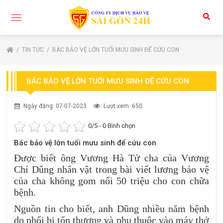
TIN TỨC
BÁC BẢO VỆ LỚN TUỐI MƯU SINH ĐỂ CỨU CON
BÁC BẢO VỆ LỚN TUỐI MƯU SINH ĐỂ CỨU CON
Ngày đăng: 07-07-2023
Lượt xem: 650
0
/5 -
0
Bình chọn
Bác bảo vệ lớn tuối mưu sinh để cứu con
Được biết ông Vương Hà Tử cha của Vương
Chí Dũng nhân vật trong bài viết lương bảo vệ
của cha không gom nổi 50 triệu cho con chữa
bệnh.
Nguồn tin cho biết, anh Dũng nhiều năm bệnh
do phổi bị tổn thương và phụ thuộc vào máy thở