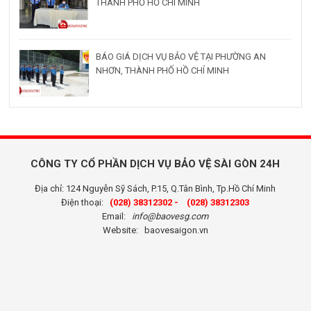
THÀNH PHỐ HỒ CHÍ MINH
BÁO GIÁ DỊCH VỤ BẢO VỆ TẠI PHƯỜNG AN
NHƠN, THÀNH PHỐ HỒ CHÍ MINH
CÔNG TY CỔ PHẦN DỊCH VỤ BẢO VỆ SÀI GÒN 24H
Địa chỉ: 124 Nguyễn Sỹ Sách, P.15, Q.Tân Bình, Tp.Hồ Chí Minh
Điện thoại:
(028) 38312302 -
(028) 38312303
Email:
info@baovesg.com
Website:
baovesaigon.vn