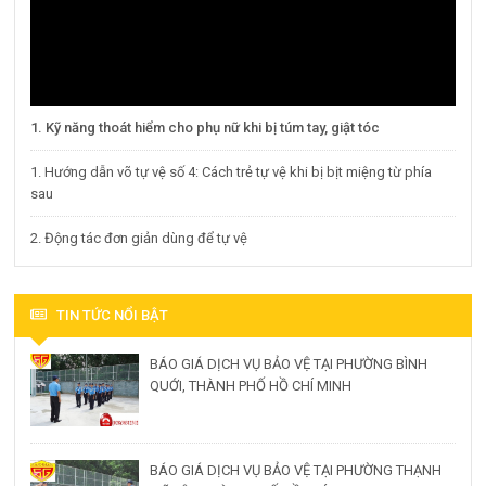
1. Kỹ năng thoát hiểm cho phụ nữ khi bị túm tay, giật tóc
1. Hướng dẫn võ tự vệ số 4: Cách trẻ tự vệ khi bị bịt miệng từ phía
sau
2. Động tác đơn giản dùng để tự vệ
TIN TỨC NỔI BẬT
BÁO GIÁ DỊCH VỤ BẢO VỆ TẠI PHƯỜNG BÌNH
QUỚI, THÀNH PHỐ HỒ CHÍ MINH
BÁO GIÁ DỊCH VỤ BẢO VỆ TẠI PHƯỜNG THẠNH