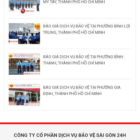
MỸ TÂY, THÀNH PHỐ HỒ CHÍ MINH
BÁO GIÁ DỊCH VỤ BẢO VỆ TẠI PHƯỜNG BÌNH LỢI
TRUNG, THÀNH PHỐ HỒ CHÍ MINH
BÁO GIÁ DỊCH VỤ BẢO VỆ TẠI PHƯỜNG BÌNH
THẠNH, THÀNH PHỐ HỒ CHÍ MINH
BÁO GIÁ DỊCH VỤ BẢO VỆ TẠI PHƯỜNG GIA
ĐỊNH, THÀNH PHỐ HỒ CHÍ MINH
CÔNG TY CỔ PHẦN DỊCH VỤ BẢO VỆ SÀI GÒN 24H