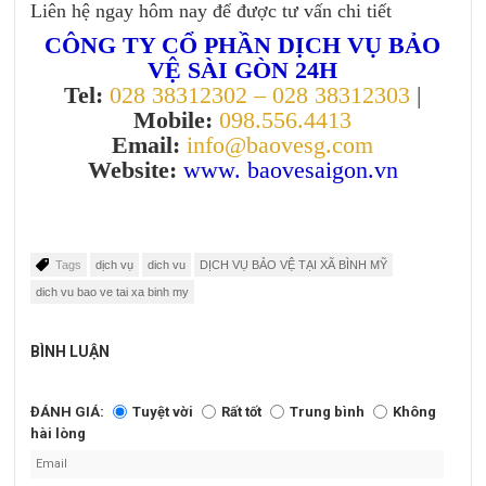
Liên hệ ngay hôm nay để được tư vấn chi tiết
CÔNG TY CỔ PHẦN DỊCH VỤ BẢO
VỆ SÀI GÒN 24H
Tel:
028 38312302 – 028 38312303
|
Mobile:
098.556.4413
Email:
info@baovesg.com
Website:
www.
baovesaigon.vn
Tags
dịch vụ
dich vu
DỊCH VỤ BẢO VỆ TẠI XÃ BÌNH MỸ
dich vu bao ve tai xa binh my
BÌNH LUẬN
ĐÁNH GIÁ:
Tuyệt vời
Rất tốt
Trung bình
Không
hài lòng