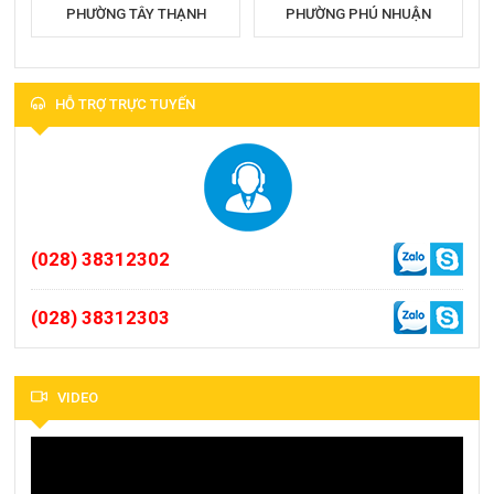
PHƯỜNG TÂY THẠNH
PHƯỜNG PHÚ NHUẬN
HỖ TRỢ TRỰC TUYẾN
(028) 38312302
(028) 38312303
VIDEO