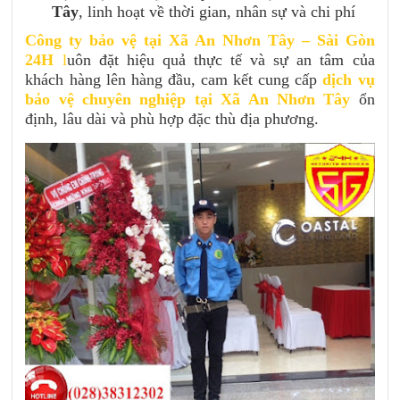
Tây
, linh hoạt về thời gian, nhân sự và chi phí
Công ty bảo vệ tại Xã An Nhơn Tây – Sài Gòn
24H
l
uôn đặt hiệu quả thực tế và sự an tâm của
khách hàng lên hàng đầu, cam kết cung cấp
dịch vụ
bảo vệ chuyên nghiệp tại Xã An Nhơn Tây
ổn
định, lâu dài và phù hợp đặc thù địa phương.