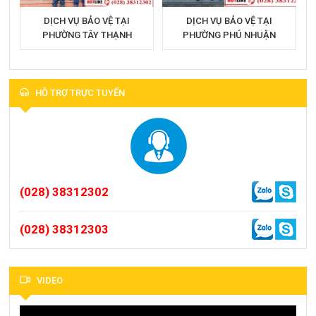
DỊCH VỤ BẢO VỆ TẠI
DỊCH VỤ BẢO VỆ TẠI
PHƯỜNG TÂY THẠNH
PHƯỜNG PHÚ NHUẬN
HỖ TRỢ TRỰC TUYẾN
(028) 38312302
(028) 38312303
VIDEO