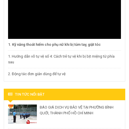
1. Kỹ năng thoát hiểm cho phụ nữ khi bị túm tay, giật tóc
1. Hướng dẫn võ tự vệ số 4: Cách trẻ tự vệ khi bị bịt miệng từ phía
sau
2. Động tác đơn giản dùng để tự vệ
TIN TỨC NỔI BẬT
BÁO GIÁ DỊCH VỤ BẢO VỆ TẠI PHƯỜNG BÌNH
QUỚI, THÀNH PHỐ HỒ CHÍ MINH