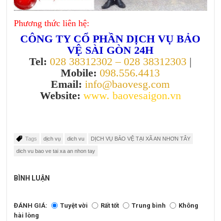
Phương thức liên hệ:
CÔNG TY CỔ PHẦN DỊCH VỤ BẢO
VỆ SÀI GÒN 24H
Tel:
028 38312302 – 028 38312303
|
Mobile:
098.556.4413
Email:
info@baovesg.com
Website:
www. baovesaigon.vn
Tags
dịch vụ
dich vu
DỊCH VỤ BẢO VỆ TẠI XÃ AN NHƠN TÂY
dich vu bao ve tai xa an nhon tay
BÌNH LUẬN
ĐÁNH GIÁ:
Tuyệt vời
Rất tốt
Trung bình
Không
hài lòng