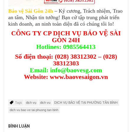
Bảo vệ Sài Gòn 24h
– Kỷ cương, Trách nhiệm, Trao
an tâm, Nhận tin tưởng! Bạn cứ tập trung phát triển
kinh doanh, an ninh toàn diện đã có chúng tôi lo!
CÔNG TY CP DỊCH VỤ BẢO VỆ SÀI
GÒN 24H
Hotlines: 0985564413
Số điện thoại:
(028) 38312302
–
(028)
38312303
Email:
info@baovesg.com
Website:
www.baovesaigon.vn
Tags
dịch vụ
dich vu
DỊCH VỤ BẢO VỆ TẠI PHƯỜNG TÂN BÌNH
dich vu bao ve tai phuong tan binh
BÌNH LUẬN