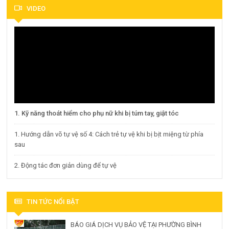
VIDEO
1. Kỹ năng thoát hiểm cho phụ nữ khi bị túm tay, giật tóc
1. Hướng dẫn võ tự vệ số 4: Cách trẻ tự vệ khi bị bịt miệng từ phía
sau
2. Động tác đơn giản dùng để tự vệ
TIN TỨC NỔI BẬT
BÁO GIÁ DỊCH VỤ BẢO VỆ TẠI PHƯỜNG BÌNH