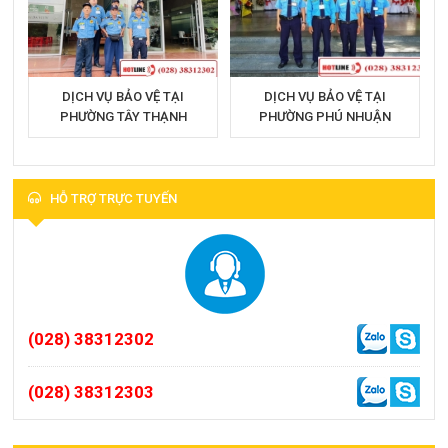
DỊCH VỤ BẢO VỆ TẠI
DỊCH VỤ BẢO VỆ TẠI
PHƯỜNG TÂY THẠNH
PHƯỜNG PHÚ NHUẬN
HỖ TRỢ TRỰC TUYẾN
(028) 38312302
(028) 38312303