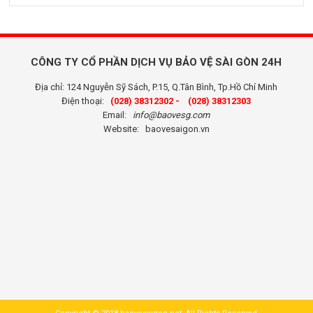
CÔNG TY CỔ PHẦN DỊCH VỤ BẢO VỆ SÀI GÒN 24H
Địa chỉ: 124 Nguyễn Sỹ Sách, P.15, Q.Tân Bình, Tp.Hồ Chí Minh
Điện thoại:
(028) 38312302 -
(028) 38312303
Email:
info@baovesg.com
Website:
baovesaigon.vn