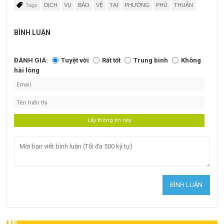
Tags
DỊCH
VỤ
BẢO
VỆ
TẠI
PHƯỜNG
PHÚ
THUẬN
BÌNH LUẬN
ĐÁNH GIÁ:
Tuyệt vời
Rất tốt
Trung bình
Không
hài lòng