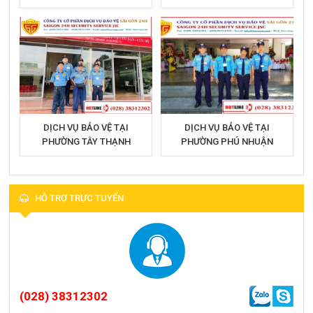
DỊCH VỤ BẢO VỆ TẠI
DỊCH VỤ BẢO VỆ TẠI
PHƯỜNG TÂY THẠNH
PHƯỜNG PHÚ NHUẬN
HỖ TRỢ TRỰC TUYẾN
(028) 38312302