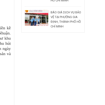
HỒ CHÍ MINH
BÁO GIÁ DỊCH VỤ BẢO
VỆ TẠI PHƯỜNG GIA
ĐỊNH, THÀNH PHỐ HỒ
CHÍ MINH
iền kề
Nhuận.
hư khu
hu hút
h ngày
 sản và