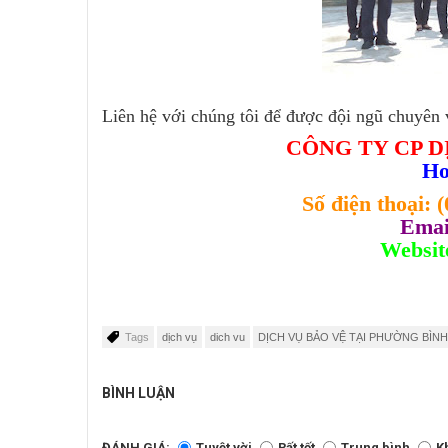
Liên hệ với chúng tôi để được đội ngũ chuyên v
CÔNG TY CP D
Ho
Số điện thoại:
(
Emai
Websit
Tags
dịch vụ
dich vu
DỊCH VỤ BẢO VỆ TẠI PHƯỜNG BÌN
BÌNH LUẬN
ĐÁNH GIÁ:
Tuyệt vời
Rất tốt
Trung bình
K