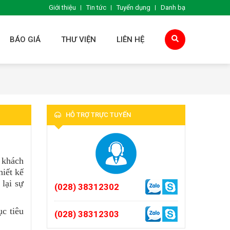
Giới thiệu
Tin tức
Tuyển dụng
Danh bạ
BÁO GIÁ
THƯ VIỆN
LIÊN HỆ
HỖ TRỢ TRỰC TUYẾN
 khách
hiết kế
 lại sự
(028) 38312302
c tiêu
(028) 38312303