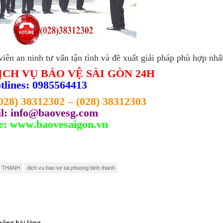
iên an ninh tư vấn tận tình và đề xuất giải pháp phù hợp nhấ
ỊCH VỤ BẢO VỆ SÀI GÒN 24H
tlines: 0985564413
028) 38312302
–
(028) 38312303
l:
info@baovesg.com
e:
www.baovesaigon.vn
H THẠNH
dich vu bao ve tai phuong binh thanh
hông hài lòng