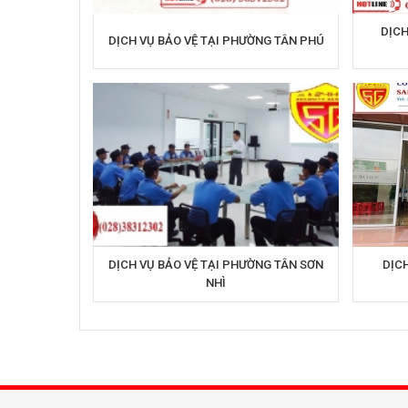
DỊCH
DỊCH VỤ BẢO VỆ TẠI PHƯỜNG TÂN PHÚ
DỊCH VỤ BẢO VỆ TẠI PHƯỜNG TÂN SƠN
DỊCH
NHÌ