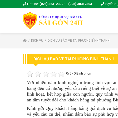
Hotline:
(028) 38312302 -
-
(028) 38312303
Tuyển d
DỊCH VỤ
DỊCH VỤ BẢO VỆ TẠI PHƯỜNG BÌNH THẠNH
DỊCH VỤ BẢO VỆ TẠI PHƯỜNG BÌNH THẠNH
0
/5 -
0
Bình chọn
Với nhiều năm kinh nghiệm trong lĩnh vực an
hàng đều có những yêu cầu riêng biệt về sự an 
linh hoạt, kết hợp giữa con người, quy trình 
an tâm tuyệt đối cho khách hàng tại phường B
Kính gửi Quý khách hàng bảng giá dịch vụ bảo
và yêu cầu cụ thể, nhằm đảm bảo sự phù hợp và 