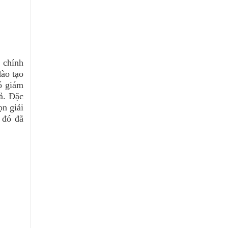
 chính
đào tạo
có giám
ả. Đặc
ọn giải
 đó đã