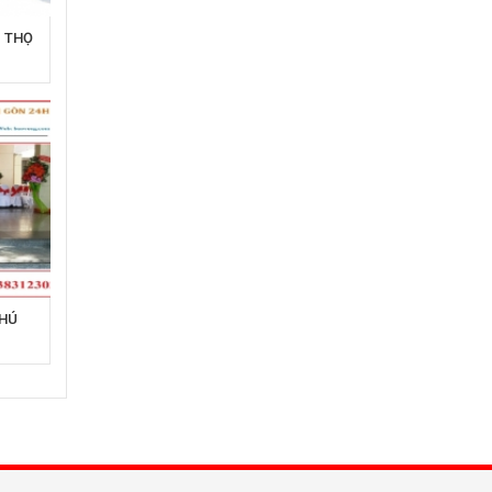
Ú THỌ
PHÚ