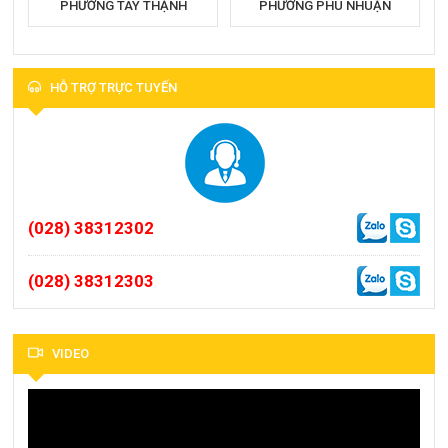
PHƯỜNG TÂY THẠNH
PHƯỜNG PHÚ NHUẬN
HỖ TRỢ TRỰC TUYẾN
(028) 38312302
(028) 38312303
VIDEO