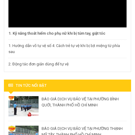
1. Kỹ năng thoát hiểm cho phụ nữ khi bị túm tay, giật tóc
1. Hướng dẫn võ tự vệ số 4: Cách trẻ tự vệ khi bị bịt miệng từ phía
sau
2. Động tác đơn giản dùng để tự vệ
TIN TỨC NỔI BẬT
BÁO GIÁ DỊCH VỤ BẢO VỆ TẠI PHƯỜNG BÌNH
QUỚI, THÀNH PHỐ HỒ CHÍ MINH
BÁO GIÁ DỊCH VỤ BẢO VỆ TẠI PHƯỜNG THẠNH
MỸ TÂY, THÀNH PHỐ HỒ CHÍ MINH