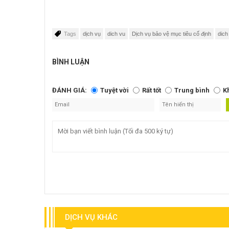
Tags
dịch vụ
dich vu
Dịch vụ bảo vệ mục tiêu cố định
dich
BÌNH LUẬN
ĐÁNH GIÁ:
Tuyệt vời
Rất tốt
Trung bình
K
DỊCH VỤ KHÁC