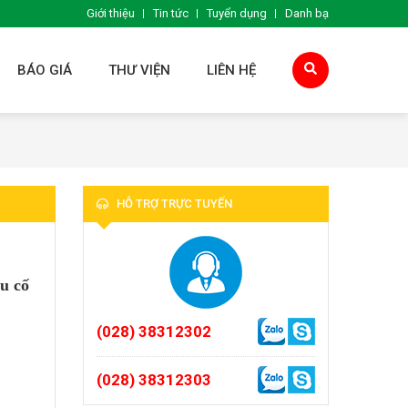
Giới thiệu
Tin tức
Tuyển dụng
Danh bạ
BÁO GIÁ
THƯ VIỆN
LIÊN HỆ
HỖ TRỢ TRỰC TUYẾN
êu cố
(028) 38312302
(028) 38312303