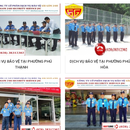
 VỤ BẢO VỆ TẠI PHƯỜNG PHÚ
DỊCH VỤ BẢO VỆ TẠI PHƯỜNG PH
THẠNH
HÒA