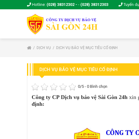
Hotline:
(028) 38312302 -
-
(028) 38312303
Tuyển d
DỊCH VỤ
DỊCH VỤ BẢO VỆ MỤC TIÊU CỐ ĐỊNH
DỊCH VỤ BẢO VỆ MỤC TIÊU CỐ ĐỊNH
0
/5 -
0
Bình chọn
Công ty CP Dịch vụ bảo vệ Sài Gòn 24h
xin g
định: